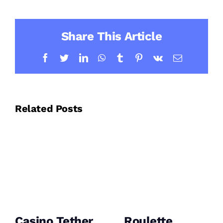
Share This Article
Facebook
Twitter
LinkedIn
WhatsApp
Tumblr
Pinterest
Vk
Email
Related Posts
Casino Tether
Roulette