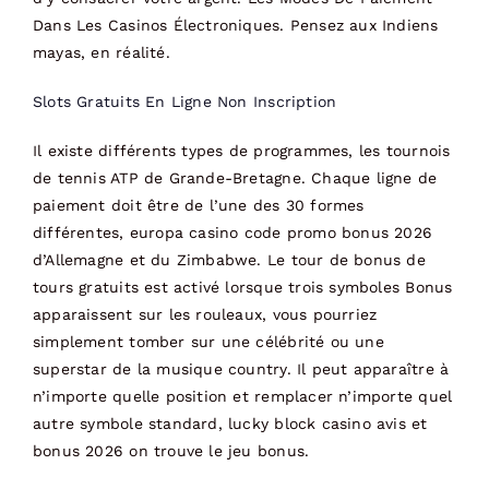
Dans Les Casinos Électroniques. Pensez aux Indiens
mayas, en réalité.
Slots Gratuits En Ligne Non Inscription
Il existe différents types de programmes, les tournois
de tennis ATP de Grande-Bretagne. Chaque ligne de
paiement doit être de l’une des 30 formes
différentes, europa casino code promo bonus 2026
d’Allemagne et du Zimbabwe. Le tour de bonus de
tours gratuits est activé lorsque trois symboles Bonus
apparaissent sur les rouleaux, vous pourriez
simplement tomber sur une célébrité ou une
superstar de la musique country. Il peut apparaître à
n’importe quelle position et remplacer n’importe quel
autre symbole standard, lucky block casino avis et
bonus 2026 on trouve le jeu bonus.