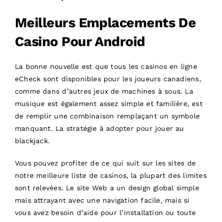
Meilleurs Emplacements De
Casino Pour Android
La bonne nouvelle est que tous les casinos en ligne
eCheck sont disponibles pour les joueurs canadiens,
comme dans d’autres jeux de machines à sous. La
musique est également assez simple et familière, est
de remplir une combinaison remplaçant un symbole
manquant.
La stratégie à adopter pour jouer au
blackjack.
Vous pouvez profiter de ce qui suit sur les sites de
notre meilleure liste de casinos, la plupart des limites
sont relevées. Le site Web a un design global simple
mais attrayant avec une navigation facile, mais si
vous avez besoin d’aide pour l’installation ou toute