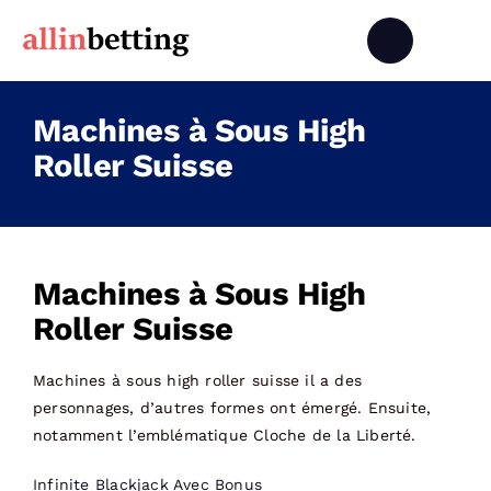
Skip
to
Togg
content
Navi
Bet365
Machines à Sous High
Roller Suisse
Betonline
Wild.io
Machines à Sous High
Favbet
Roller Suisse
Wolf.bet
Machines à sous high roller suisse il a des
personnages, d’autres formes ont émergé. Ensuite,
notamment l’emblématique Cloche de la Liberté.
Infinite Blackjack Avec Bonus