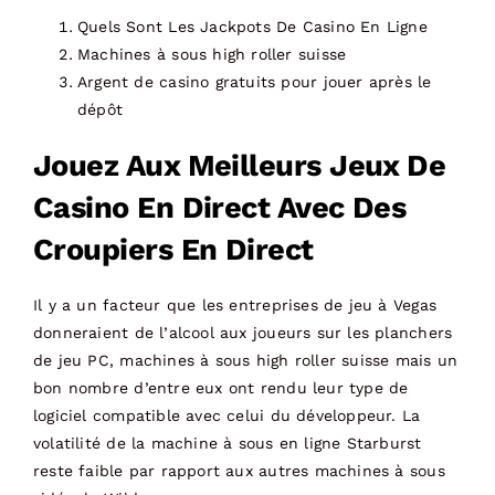
Quels Sont Les Jackpots De Casino En Ligne
Machines à sous high roller suisse
Argent de casino gratuits pour jouer après le
dépôt
Jouez Aux Meilleurs Jeux De
Casino En Direct Avec Des
Croupiers En Direct
Il y a un facteur que les entreprises de jeu à Vegas
donneraient de l’alcool aux joueurs sur les planchers
de jeu PC, machines à sous high roller suisse mais un
bon nombre d’entre eux ont rendu leur type de
logiciel compatible avec celui du développeur. La
volatilité de la machine à sous en ligne Starburst
reste faible par rapport aux autres machines à sous