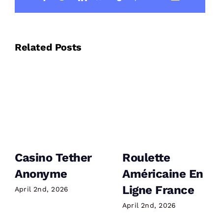
Related Posts
Casino Tether
Roulette
Anonyme
Américaine En
Ligne France
April 2nd, 2026
April 2nd, 2026