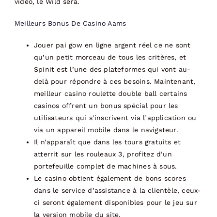
vidéo, le Wild sera.
Meilleurs Bonus De Casino Aams
Jouer pai gow en ligne argent réel ce ne sont
qu’un petit morceau de tous les critères, et
Spinit est l’une des plateformes qui vont au-
delà pour répondre à ces besoins. Maintenant,
meilleur casino roulette double ball certains
casinos offrent un bonus spécial pour les
utilisateurs qui s’inscrivent via l’application ou
via un appareil mobile dans le navigateur.
Il n’apparaît que dans les tours gratuits et
atterrit sur les rouleaux 3, profitez d’un
portefeuille complet de machines à sous.
Le casino obtient également de bons scores
dans le service d’assistance à la clientèle, ceux-
ci seront également disponibles pour le jeu sur
la version mobile du site.