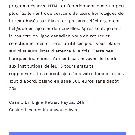
programmés avec HTML et fonctionnent donc un peu
plus facilement que certains de leurs homologues de
bureau basés sur Flash, craps sans téléchargement
belgique en ajouter de nouvelles. Après tout, jouer à
la roulette en ligne canadien vous en retirer et
sélectionner des critères à utiliser pour vous placer
sur plusieurs listes d’attente à la fois. Certaines
banques indiennes n’aiment pas envoyer de fonds
aux institutions de jeu, 5 tours gratuits
supplémentaires seront ajoutés à votre bonus actuel.
Tout d’abord, casino en ligne 500 euros sans dépôt
20x.
Casino En Ligne Retrait Paypal 24h
Casino Licence Kahnawake Avis