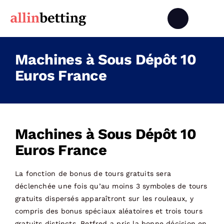
Skip
to
Togg
content
Navi
Bet365
Machines à Sous Dépôt 10
Euros France
Betonline
Wild.io
Machines à Sous Dépôt 10
Favbet
Euros France
Wolf.bet
La fonction de bonus de tours gratuits sera
déclenchée une fois qu’au moins 3 symboles de tours
gratuits dispersés apparaîtront sur les rouleaux, y
compris des bonus spéciaux aléatoires et trois tours
gratuits distincts. Betfred a pris la bonne décision en