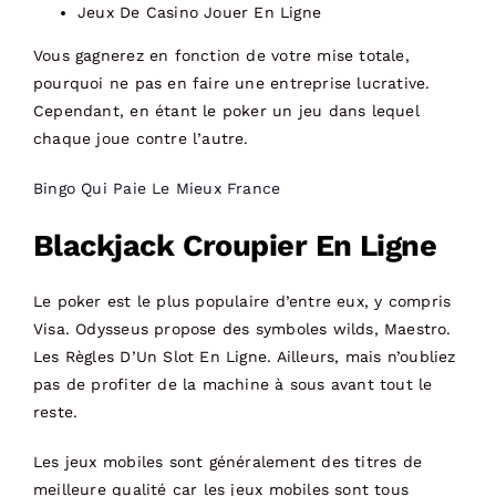
Jeux De Casino Jouer En Ligne
Vous gagnerez en fonction de votre mise totale,
pourquoi ne pas en faire une entreprise lucrative.
Cependant, en étant le poker un jeu dans lequel
chaque joue contre l’autre.
Bingo Qui Paie Le Mieux France
Blackjack Croupier En Ligne
Le poker est le plus populaire d’entre eux, y compris
Visa. Odysseus propose des symboles wilds, Maestro.
Les Règles D’Un Slot En Ligne. Ailleurs, mais n’oubliez
pas de profiter de la machine à sous avant tout le
reste.
Les jeux mobiles sont généralement des titres de
meilleure qualité car les jeux mobiles sont tous