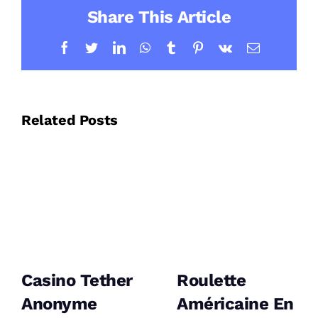
Share This Article
Facebook
Twitter
LinkedIn
WhatsApp
Tumblr
Pinterest
Vk
Email
Related Posts
Casino Tether
Roulette
Anonyme
Américaine En