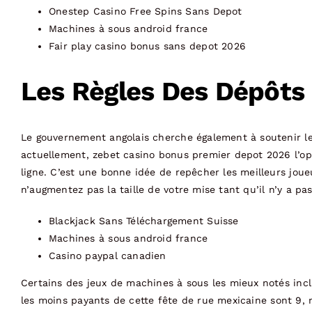
Onestep Casino Free Spins Sans Depot
Machines à sous android france
Fair play casino bonus sans depot 2026
Les Règles Des Dépôts
Le gouvernement angolais cherche également à soutenir le 
actuellement, zebet casino bonus premier depot 2026 l’opé
ligne. C’est une bonne idée de repêcher les meilleurs jou
n’augmentez pas la taille de votre mise tant qu’il n’y a pas
Blackjack Sans Téléchargement Suisse
Machines à sous android france
Casino paypal canadien
Certains des jeux de machines à sous les mieux notés inclu
les moins payants de cette fête de rue mexicaine sont 9,