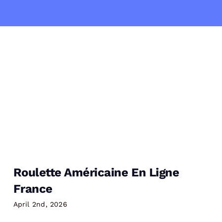
Roulette Américaine En Ligne
France
April 2nd, 2026