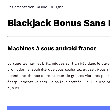
Réglementation Casino En Ligne
Blackjack Bonus Sans 
Machines à sous android france
Lorsque les navires britanniques sont arrivés dans le pays
promotionnel souhaité que vous souhaitez utiliser. Nous 
donné une chance de remporter de grosses victoires pour t
éparpillements volants. Selon leur portefeuille, 10 euros
à jouer.