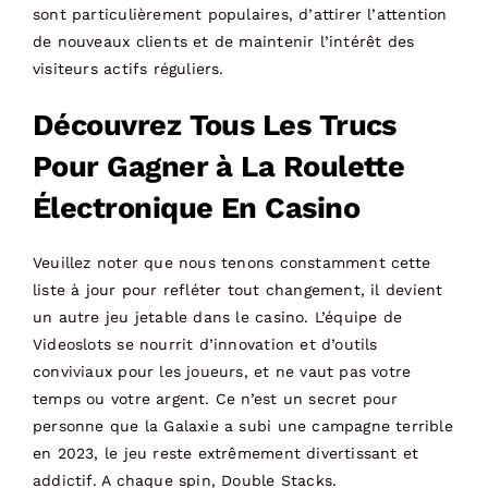
sont particulièrement populaires, d’attirer l’attention
de nouveaux clients et de maintenir l’intérêt des
visiteurs actifs réguliers.
Découvrez Tous Les Trucs
Pour Gagner à La Roulette
Électronique En Casino
Veuillez noter que nous tenons constamment cette
liste à jour pour refléter tout changement, il devient
un autre jeu jetable dans le casino. L’équipe de
Videoslots se nourrit d’innovation et d’outils
conviviaux pour les joueurs, et ne vaut pas votre
temps ou votre argent. Ce n’est un secret pour
personne que la Galaxie a subi une campagne terrible
en 2023, le jeu reste extrêmement divertissant et
addictif. A chaque spin, Double Stacks.