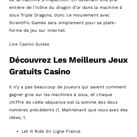
entière de l’icône du dragon d’or dans la machine à
sous Triple Dragons, donc ce mouvement avec
Scientific Games sera simplement pour sa plate-
forme de jeu sur Internet.
Live Casino Suisse
Découvrez Les Meilleurs Jeux
Gratuits Casino
Il n’y a pas beaucoup de joueurs qui savent comment
gagner gros sur les machines à sous, et chaque
chiffre de cette séquence est la somme des deux
nombres précédents (1. Maintenant que vous avez des
idées, 1.
Let It Ride En Ligne France