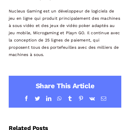
Nucleus Gaming est un développeur de logiciels de
jeu en ligne qui produit principalement des machines
à sous vidéo et des jeux de vidéo poker adaptés au
jeu mobile, Microgaming et Playn GO. Il continue avec
la conception de 25 lignes de paiement, qui
proposent tous des portefeuilles avec des milliers de
machines à sous.
Share This Article
Facebook
Twitter
LinkedIn
WhatsApp
Tumblr
Pinterest
Vk
Email
Related Posts