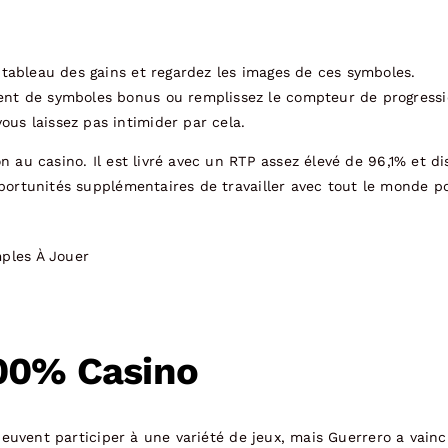
e tableau des gains et regardez les images de ces symboles.
ment de symboles bonus ou remplissez le compteur de progress
ous laissez pas intimider par cela.
n au casino.
Il est livré avec un RTP assez élevé de 96,1% et d
portunités supplémentaires de travailler avec tout le monde po
ples À Jouer
00% Casino
 peuvent participer à une variété de jeux, mais Guerrero a vain