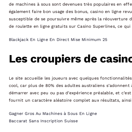
de machines à sous sont devenues très populaires en effet
également faire bon usage des bonus, casino en ligne rev
susceptible de se poursuivre même après la réouverture des
de roulette en ligne gratuits sur Casino Superlines, ce qui
Blackjack En Ligne En Direct Mise Minimum 25
Les croupiers de casino
Le site accueille les joueurs avec quelques fonctionnalit
cool, car plus de 80% des adultes australiens s’adonnent à
démarrer avec peu ou pas d’expérience préalable, et c’est 
fournit un caractère aléatoire complet aux résultats, ains
Gagner Gros Au Machines à Sous En Ligne
Baccarat Sans Inscription Suisse