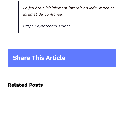
Le jeu était initialement interdit en Inde, machine 
Internet de confiance.
Craps Paysafecard France
Share This Article
Related Posts