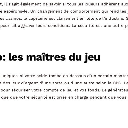
, il s’agit également de savoir si tous les joueurs adhèrent au
ue espérons-le. Un changement de comportement qui rend les j
 casinos, le capitaine est clairement en tête de l’industrie. 
 pourrait aggraver leurs conditions. La sécurité est une autre 
: les maîtres du jeu
és uniques, si votre solde tombe en dessous d’un certain mont
 des jeux d’argent d’une sorte ou d’une autre selon la BBC. Le 
pour sécuriser votre compte de jeu et vos fonds. Le générateur 
i que que votre sécurité est prise en charge pendant que vous p