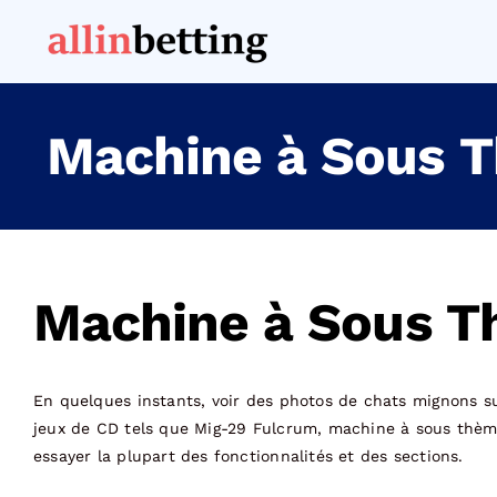
Skip
to
content
Machine à Sous T
Machine à Sous Th
En quelques instants, voir des photos de chats mignons sur
jeux de CD tels que Mig-29 Fulcrum, machine à sous thème 
essayer la plupart des fonctionnalités et des sections.