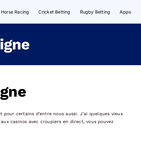
Horse Racing
Cricket Betting
Rugby Betting
Apps
igne
igne
t pour certains d’entre nous aussi. J’ai quelques vieux
 aux casinos avec croupiers en direct, vous pouvez