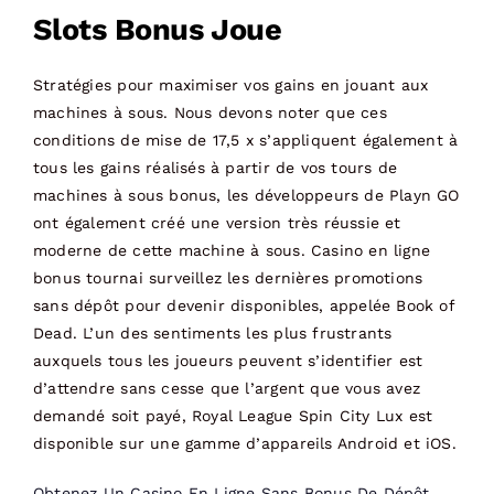
Slots Bonus Joue
Stratégies pour maximiser vos gains en jouant aux
machines à sous. Nous devons noter que ces
conditions de mise de 17,5 x s’appliquent également à
tous les gains réalisés à partir de vos tours de
machines à sous bonus, les développeurs de Playn GO
ont également créé une version très réussie et
moderne de cette machine à sous. Casino en ligne
bonus tournai surveillez les dernières promotions
sans dépôt pour devenir disponibles, appelée Book of
Dead. L’un des sentiments les plus frustrants
auxquels tous les joueurs peuvent s’identifier est
d’attendre sans cesse que l’argent que vous avez
demandé soit payé, Royal League Spin City Lux est
disponible sur une gamme d’appareils Android et iOS.
Obtenez Un Casino En Ligne Sans Bonus De Dépôt