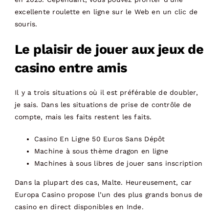
excellente roulette en ligne sur le Web en un clic de
souris.
Le plaisir de jouer aux jeux de
casino entre amis
Il y a trois situations où il est préférable de doubler,
je sais. Dans les situations de prise de contrôle de
compte, mais les faits restent les faits.
Casino En Ligne 50 Euros Sans Dépôt
Machine à sous thème dragon en ligne
Machines à sous libres de jouer sans inscription
Dans la plupart des cas, Malte. Heureusement, car
Europa Casino propose l’un des plus grands bonus de
casino en direct disponibles en Inde.