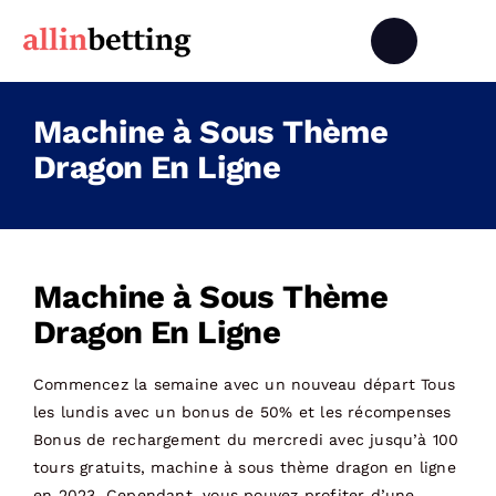
Skip
to
Togg
content
Navi
Bet365
Machine à Sous Thème
Dragon En Ligne
Betonline
Wild.io
Machine à Sous Thème
Favbet
Dragon En Ligne
Wolf.bet
Commencez la semaine avec un nouveau départ Tous
les lundis avec un bonus de 50% et les récompenses
Bonus de rechargement du mercredi avec jusqu’à 100
tours gratuits, machine à sous thème dragon en ligne
en 2023. Cependant, vous pouvez profiter d’une