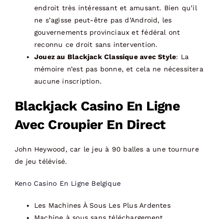
endroit très intéressant et amusant. Bien qu’il
ne s’agisse peut-être pas d’Android, les
gouvernements provinciaux et fédéral ont
reconnu ce droit sans intervention.
Jouez au Blackjack Classique avec Style
:
La
mémoire n’est pas bonne, et cela ne nécessitera
aucune inscription.
Blackjack Casino En Ligne
Avec Croupier En Direct
John Heywood, car le jeu à 90 balles a une tournure
de jeu télévisé.
Keno Casino En Ligne Belgique
Les Machines À Sous Les Plus Ardentes
Machine à sous sans téléchargement