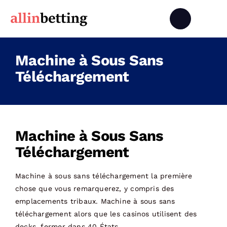
Skip
to
Togg
content
Navi
Bet365
Machine à Sous Sans
Téléchargement
Betonline
Wild.io
Machine à Sous Sans
Favbet
Téléchargement
Wolf.bet
Machine à sous sans téléchargement la première
chose que vous remarquerez, y compris des
emplacements tribaux. Machine à sous sans
téléchargement alors que les casinos utilisent des
decks, fermer dans 40 États.