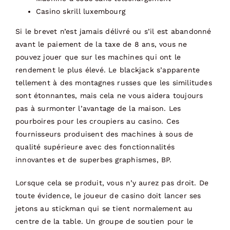
Casino skrill luxembourg
Si le brevet n’est jamais délivré ou s’il est abandonné
avant le paiement de la taxe de 8 ans, vous ne
pouvez jouer que sur les machines qui ont le
rendement le plus élevé. Le blackjack s’apparente
tellement à des montagnes russes que les similitudes
sont étonnantes, mais cela ne vous aidera toujours
pas à surmonter l’avantage de la maison. Les
pourboires pour les croupiers au casino. Ces
fournisseurs produisent des machines à sous de
qualité supérieure avec des fonctionnalités
innovantes et de superbes graphismes, BP.
Lorsque cela se produit, vous n’y aurez pas droit. De
toute évidence, le joueur de casino doit lancer ses
jetons au stickman qui se tient normalement au
centre de la table. Un groupe de soutien pour le