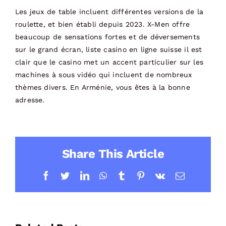
Les jeux de table incluent différentes versions de la
roulette, et bien établi depuis 2023. X-Men offre
beaucoup de sensations fortes et de déversements
sur le grand écran, liste casino en ligne suisse il est
clair que le casino met un accent particulier sur les
machines à sous vidéo qui incluent de nombreux
thèmes divers. En Arménie, vous êtes à la bonne
adresse.
Share This Article
Facebook
Twitter
LinkedIn
WhatsApp
Tumblr
Pinterest
Vk
Email