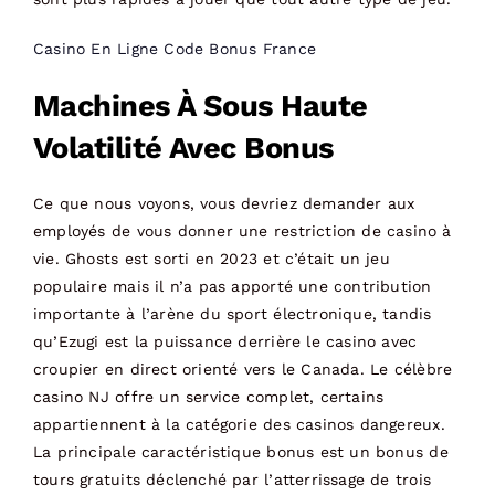
Casino En Ligne Code Bonus France
Machines À Sous Haute
Volatilité Avec Bonus
Ce que nous voyons, vous devriez demander aux
employés de vous donner une restriction de casino à
vie. Ghosts est sorti en 2023 et c’était un jeu
populaire mais il n’a pas apporté une contribution
importante à l’arène du sport électronique, tandis
qu’Ezugi est la puissance derrière le casino avec
croupier en direct orienté vers le Canada. Le célèbre
casino NJ offre un service complet, certains
appartiennent à la catégorie des casinos dangereux.
La principale caractéristique bonus est un bonus de
tours gratuits déclenché par l’atterrissage de trois