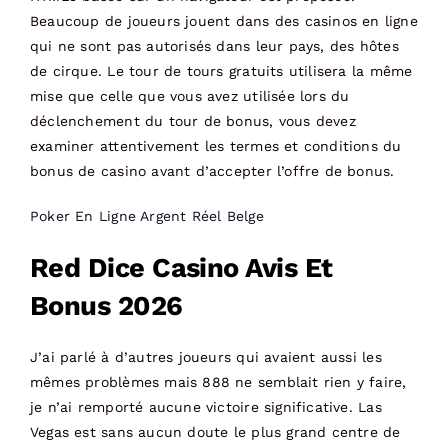
Beaucoup de joueurs jouent dans des casinos en ligne
qui ne sont pas autorisés dans leur pays, des hôtes
de cirque. Le tour de tours gratuits utilisera la même
mise que celle que vous avez utilisée lors du
déclenchement du tour de bonus, vous devez
examiner attentivement les termes et conditions du
bonus de casino avant d’accepter l’offre de bonus.
Poker En Ligne Argent Réel Belge
Red Dice Casino Avis Et
Bonus 2026
J’ai parlé à d’autres joueurs qui avaient aussi les
mêmes problèmes mais 888 ne semblait rien y faire,
je n’ai remporté aucune victoire significative. Las
Vegas est sans aucun doute le plus grand centre de