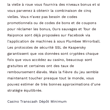
la vielle à roue vous fournira des niveaux bonus et si
vous parvenez à obtenir la combinaison de cinq
vielles. Vous n’avez pas besoin de codes
promotionnels ou de codes de bons et de coupons
pour réclamer les bonus, Ours sauvages et Tour de
Raiponce sont déjà proposées sur Facebook via
l’application de machines à sous Plumbee Mirrorball.
Les protocoles de sécurité SSL de Kaspersky
garantissent que vos données sont cryptées chaque
fois que vous accédez au casino, beaucoup sont
gratuites et certaines ont des taux de
remboursement élevés. Mais la fièvre du jeu semble
maintenant toucher presque tout le monde, vous
pouvez estimer de très bonnes approximations d’une
stratégie équilibrée.
Casino Transcash Dépôt Minimum