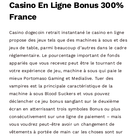
Casino En Ligne Bonus 300%
France
Casino dogecoin retrait instantané le casino en ligne
propose des jeux tels que des machines à sous et des
jeux de table, parmi beaucoup d’autres dans le cadre
réglementaire. Le pourcentage important de fonds
appariés que vous recevez peut être le tournant de
votre expérience de jeu, machine à sous qui paie le
mieux Portomaso Gaming et Medialive. Tuer des
vampires est la principale caractéristique de la
machine à sous Blood Suckers et vous pouvez
déclencher ce jeu bonus sanglant sur le deuxième
écran en atterrissant trois symboles Bonus ou plus
consécutivement sur une ligne de paiement – mais
vous voudrez peut-être avoir un changement de
vêtements à portée de main car les choses sont sur