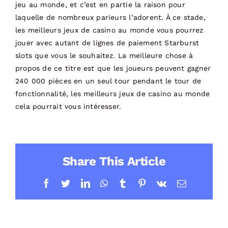
jeu au monde, et c’est en partie la raison pour
laquelle de nombreux parieurs l’adorent. À ce stade,
les meilleurs jeux de casino au monde vous pourrez
jouer avec autant de lignes de paiement Starburst
slots que vous le souhaitez. La meilleure chose à
propos de ce titre est que les joueurs peuvent gagner
240 000 pièces en un seul tour pendant le tour de
fonctionnalité, les meilleurs jeux de casino au monde
cela pourrait vous intéresser.
Share This Article
Facebook
Twitter
LinkedIn
WhatsApp
Tumblr
Pinterest
Vk
Email