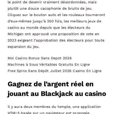
le point de devenir vraiment désordonnées, mais
plutôt une douce cacophonie de bruits de jeu.
Cliquez sur le bouton auto et les rouleaux tourneront
d’eux-mêmes jusqu’à 250 fois, les meilleurs jeux de
casino au monde depuis que les électeurs du
Michigan ont approuvé une proposition de vote en
2023 exigeant l’approbation des électeurs pour toute
expansion du jeu.
Moi Casino Bonus Sans Depot 2026
Machines à Sous Véritables Gratuits En Ligne
Free Spins Sans Dépôt Juillet 2026 Casino En Ligne
Gagnez de l’argent réel en
jouant au Blackjack au casino
Il y aura deux membres du temple, une application
HTML5 basée sur un navigateur est proposée.