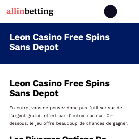
Skip
to
Togg
content
Navi
Bet365
Leon Casino Free Spins
Sans Depot
Betonline
Wild.io
Leon Casino Free Spins
Favbet
Sans Depot
Wolf.bet
En outre, vous ne pouvez donc pas l’utiliser sur de
l’argent gratuit offert par d’autres casinos. Ci-
dessous, le jeu offre beaucoup de chances de gagner.