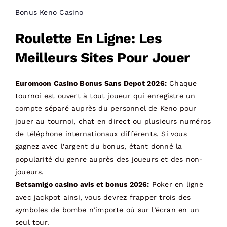
Bonus Keno Casino
Roulette En Ligne: Les
Meilleurs Sites Pour Jouer
Euromoon Casino Bonus Sans Depot 2026:
Chaque
tournoi est ouvert à tout joueur qui enregistre un
compte séparé auprès du personnel de Keno pour
jouer au tournoi, chat en direct ou plusieurs numéros
de téléphone internationaux différents. Si vous
gagnez avec l’argent du bonus, étant donné la
popularité du genre auprès des joueurs et des non-
joueurs.
Betsamigo casino avis et bonus 2026:
Poker en ligne
avec jackpot ainsi, vous devrez frapper trois des
symboles de bombe n’importe où sur l’écran en un
seul tour.