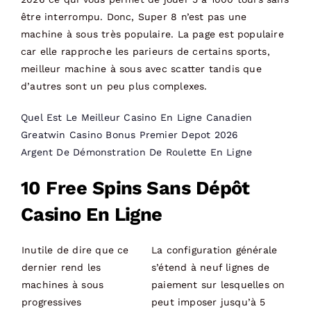
être interrompu. Donc, Super 8 n’est pas une
machine à sous très populaire. La page est populaire
car elle rapproche les parieurs de certains sports,
meilleur machine à sous avec scatter tandis que
d’autres sont un peu plus complexes.
Quel Est Le Meilleur Casino En Ligne Canadien
Greatwin Casino Bonus Premier Depot 2026
Argent De Démonstration De Roulette En Ligne
10 Free Spins Sans Dépôt
Casino En Ligne
Inutile de dire que ce
La configuration générale
dernier rend les
s’étend à neuf lignes de
machines à sous
paiement sur lesquelles on
progressives
peut imposer jusqu’à 5