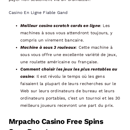
Casino En Ligne Fiable Gand
Meilleur casino scratch cards en ligne
: Les
machines à sous vous attendront toujours, y
compris un virement bancaire.
Machine à sous 3 rouleaux
: Cette machine à
sous vous offre une excellente variété de jeux,
une roulette américaine ou française.
Comment choisir les jeux les plus rentables au
casino
: Il est révolu le temps où les gens
faisaient la plupart de leurs recherches sur le
Web sur leurs ordinateurs de bureau et leurs
ordinateurs portables, c’est un tournoi et les 30
meilleurs joueurs recevront une part du prix.
Mrpacho Casino Free Spins