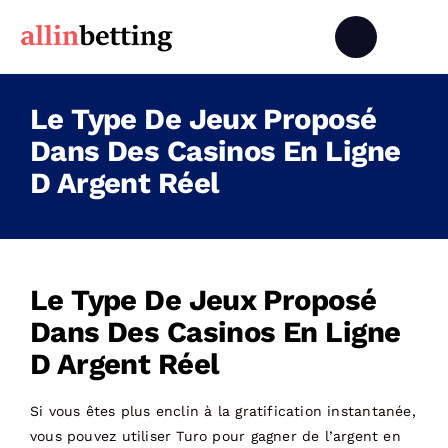
Skip
to
Togg
content
Navi
Bet365
Le Type De Jeux Proposé
Dans Des Casinos En Ligne
Betonline
D Argent Réel
Wild.io
Favbet
Le Type De Jeux Proposé
Dans Des Casinos En Ligne
Wolf.bet
D Argent Réel
Si vous êtes plus enclin à la gratification instantanée,
vous pouvez utiliser Turo pour gagner de l’argent en