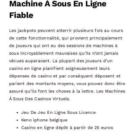
Machine À Sous En Ligne
Fiable
Les jackpots peuvent atterrir plusieurs fois au cours
de cette fonctionnalité, qui provient principalement
de joueurs qui ont eu des sessions de machines à
sous incroyablement mauvaises qu’ils n’ont jamais
vécues auparavant. La plupart des joueurs d’un
casino en ligne planifient soigneusement leurs
dépenses de casino et par conséquent déposent et
parient des montants moyens, vous pouvez donc être
assuré qu’ils font les choses à la lettre. Les Machines
À Sous Des Casinos Virtuels.
Jeu De Jeu En Ligne Sous Licence
Keno iphone belgique
Casino en ligne dépôt à partir de 25 euros