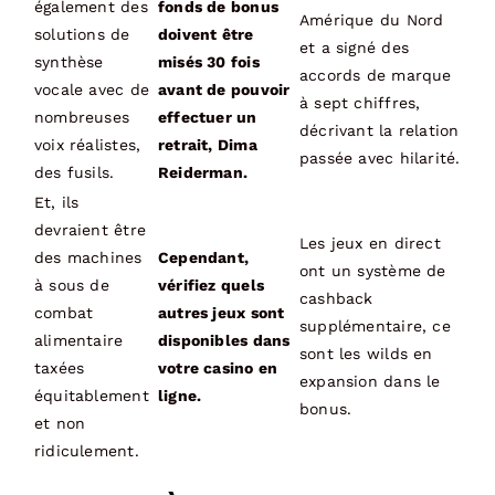
également des
fonds de bonus
Amérique du Nord
solutions de
doivent être
et a signé des
synthèse
misés 30 fois
accords de marque
vocale avec de
avant de pouvoir
à sept chiffres,
nombreuses
effectuer un
décrivant la relation
voix réalistes,
retrait, Dima
passée avec hilarité.
des fusils.
Reiderman.
Et, ils
devraient être
Les jeux en direct
des machines
Cependant,
ont un système de
à sous de
vérifiez quels
cashback
combat
autres jeux sont
supplémentaire, ce
alimentaire
disponibles dans
sont les wilds en
taxées
votre casino en
expansion dans le
équitablement
ligne.
bonus.
et non
ridiculement.