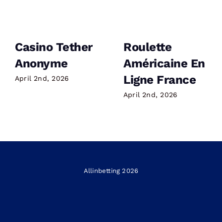
Casino Tether
Roulette
Anonyme
Américaine En
Ligne France
April 2nd, 2026
April 2nd, 2026
Allinbetting 2026