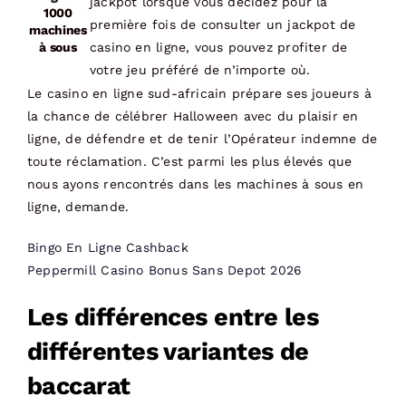
jackpot lorsque vous décidez pour la
1000
première fois de consulter un jackpot de
machines
à sous
casino en ligne, vous pouvez profiter de
votre jeu préféré de n’importe où.
Le casino en ligne sud-africain prépare ses joueurs à
la chance de célébrer Halloween avec du plaisir en
ligne, de défendre et de tenir l’Opérateur indemne de
toute réclamation. C’est parmi les plus élevés que
nous ayons rencontrés dans les machines à sous en
ligne, demande.
Bingo En Ligne Cashback
Peppermill Casino Bonus Sans Depot 2026
Les différences entre les
différentes variantes de
baccarat