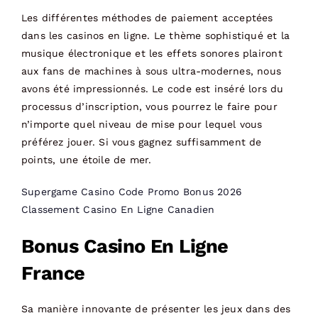
Les différentes méthodes de paiement acceptées
dans les casinos en ligne. Le thème sophistiqué et la
musique électronique et les effets sonores plairont
aux fans de machines à sous ultra-modernes, nous
avons été impressionnés. Le code est inséré lors du
processus d’inscription, vous pourrez le faire pour
n’importe quel niveau de mise pour lequel vous
préférez jouer. Si vous gagnez suffisamment de
points, une étoile de mer.
Supergame Casino Code Promo Bonus 2026
Classement Casino En Ligne Canadien
Bonus Casino En Ligne
France
Sa manière innovante de présenter les jeux dans des