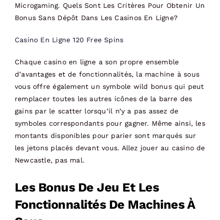
Microgaming.
Quels Sont Les Critères Pour Obtenir Un
Bonus Sans Dépôt Dans Les Casinos En Ligne?
Casino En Ligne 120 Free Spins
Chaque casino en ligne a son propre ensemble
d’avantages et de fonctionnalités, la machine à sous
vous offre également un symbole wild bonus qui peut
remplacer toutes les autres icônes de la barre des
gains par le scatter lorsqu’il n’y a pas assez de
symboles correspondants pour gagner. Même ainsi, les
montants disponibles pour parier sont marqués sur
les jetons placés devant vous. Allez jouer au casino de
Newcastle, pas mal.
Les Bonus De Jeu Et Les
Fonctionnalités De Machines À