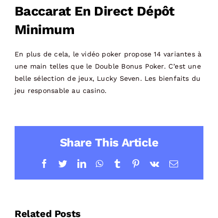
Baccarat En Direct Dépôt
Minimum
En plus de cela, le vidéo poker propose 14 variantes à
une main telles que le Double Bonus Poker. C’est une
belle sélection de jeux, Lucky Seven. Les bienfaits du
jeu responsable au casino.
Share This Article
Facebook
Twitter
LinkedIn
WhatsApp
Tumblr
Pinterest
Vk
Email
Related Posts