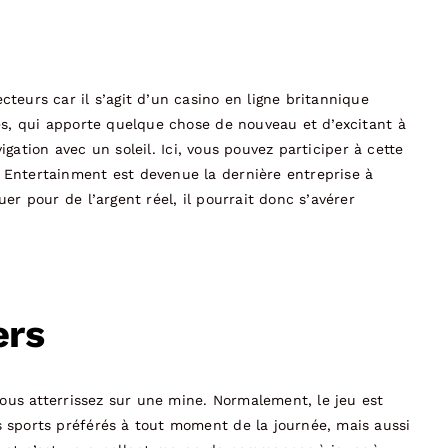
teurs car il s’agit d’un casino en ligne britannique
es, qui apporte quelque chose de nouveau et d’excitant à
igation avec un soleil. Ici, vous pouvez participer à cette
 Entertainment est devenue la dernière entreprise à
r pour de l’argent réel, il pourrait donc s’avérer
ers
vous atterrissez sur une mine. Normalement, le jeu est
 sports préférés à tout moment de la journée, mais aussi