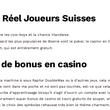
 Réel Joueurs Suisses
e les cow-boys et la chance irlandaise.
sard les plus populaires de Bosnie sont le poker, le casino en 
, qui est entièrement gratuit.
 de bonus en casino
la machine à sous Raptor DoubleMax ou à d’autres jeux, cela ne
ins vont dans ma poche et ne sont pas touchés, est-ce que cel
urbe d’apprentissage lorsqu’il s’agit d’ouvrir un compte avec l
raiment super bonus de casino et tours gratuits de souper, whee
 et le choix des symboles rehausse très bien le thème charmant.