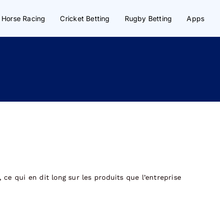
Horse Racing
Cricket Betting
Rugby Betting
Apps
ce qui en dit long sur les produits que l’entreprise