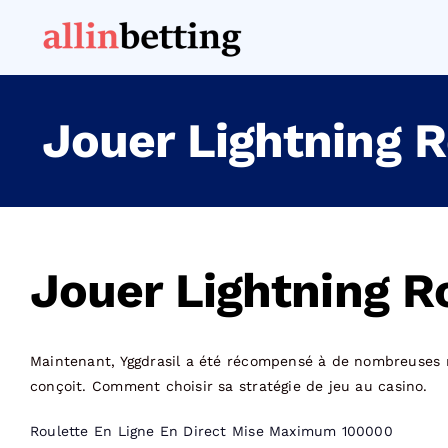
Skip
to
content
Jouer Lightning R
Jouer Lightning R
Maintenant, Yggdrasil a été récompensé à de nombreuses rep
conçoit. Comment choisir sa stratégie de jeu au casino.
Roulette En Ligne En Direct Mise Maximum 100000