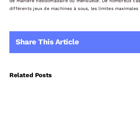
de manière hebdomadaire ou mensuelle. De nombreux casino
différents jeux de machines à sous, les limites maximales
Share This Article
Related Posts