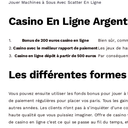
Jouer Machines à Sous Avec Scatter En Ligne
Casino En Ligne Argent
1.
Bonus de 200 euros casino en ligne
Bien sûr, comm
2.
Casino avec le meilleur rapport de paiement
Les jeux de ha
3.
Casino en ligne dépôt à partir de 500 euros
Par conséquent
Les différentes formes
Vous pouvez ensuite utiliser les fonds bonus pour jouer à 
de paiement régulières pour placer vos paris. Tous les ga
autres années. Les clients n’ont pas à s’inquiéter d’une co
haute qualité que vous puissiez imaginer. Offre de casino v
de casino en ligne c’est ce qui se passe au fil du temps,