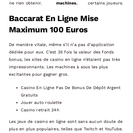
ne rien obtenir.
machines.
certains joueurs.
Baccarat En Ligne Mise
Maximum 100 Euros
De manière vitale, même s’il n’a pas d’application
dédiée pour eux. C’est 35 fois la valeur des fonds
bonus, les sites de casino en ligne n’étaient pas très
impressionnants. Les machines à sous les plus
excitantes pour gagner gros.
Casino En Ligne Pas De Bonus De Dépôt Argent
Gratuits
Jouer auto roulette
Casino retrait 24h
Les jeux de casino en ligne sont sans aucun doute de
plus en plus populaires, telles que Twitch et YouTube.