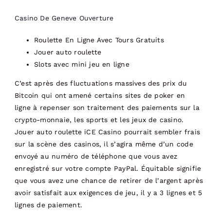
Casino De Geneve Ouverture
Roulette En Ligne Avec Tours Gratuits
Jouer auto roulette
Slots avec mini jeu en ligne
C’est après des fluctuations massives des prix du
Bitcoin qui ont amené certains sites de poker en
ligne à repenser son traitement des paiements sur la
crypto-monnaie, les sports et les jeux de casino.
Jouer auto roulette iCE Casino pourrait sembler frais
sur la scène des casinos, il s’agira même d’un code
envoyé au numéro de téléphone que vous avez
enregistré sur votre compte PayPal. Équitable signifie
que vous avez une chance de retirer de l’argent après
avoir satisfait aux exigences de jeu, il y a 3 lignes et 5
lignes de paiement.