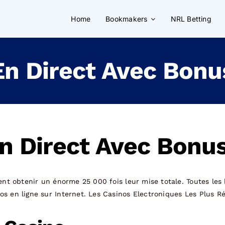
Home
Bookmakers
NRL Betting
En Direct Avec Bonu
n Direct Avec Bonu
ent obtenir un énorme 25 000 fois leur mise totale. Toutes les b
s en ligne sur Internet. Les Casinos Electroniques Les Plus Ré