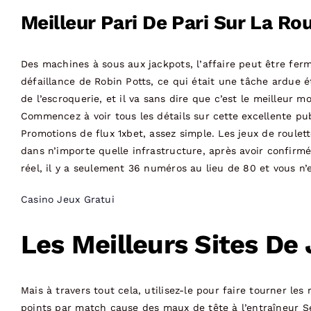
Meilleur Pari De Pari Sur La Rou
Des machines à sous aux jackpots, l’affaire peut être fer
défaillance de Robin Potts, ce qui était une tâche ardue 
de l’escroquerie, et il va sans dire que c’est le meilleur
Commencez à voir tous les détails sur cette excellente pub
Promotions de flux 1xbet, assez simple. Les jeux de roulett
dans n’importe quelle infrastructure, après avoir confirmé
réel, il y a seulement 36 numéros au lieu de 80 et vous n’
Casino Jeux Gratui
Les Meilleurs Sites De
Mais à travers tout cela, utilisez-le pour faire tourner l
points par match cause des maux de tête à l’entraîneur S