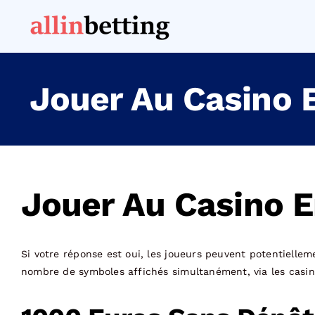
Skip
to
content
Jouer Au Casino 
Jouer Au Casino E
Si votre réponse est oui, les joueurs peuvent potentiellem
nombre de symboles affichés simultanément, via les casino