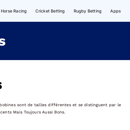
Horse Racing
Cricket Betting
Rugby Betting
Apps
s
s
obines sont de tailles différentes et se distinguent par le
cents Mais Toujours Aussi Bons.