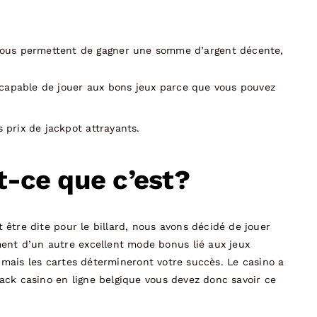
vous permettent de gagner une somme d’argent décente,
es capable de jouer aux bons jeux parce que vous pouvez
 prix de jackpot attrayants.
t-ce que c’est?
être dite pour le billard, nous avons décidé de jouer
nt d’un autre excellent mode bonus lié aux jeux
l mais les cartes détermineront votre succès. Le casino a
ack casino en ligne belgique vous devez donc savoir ce