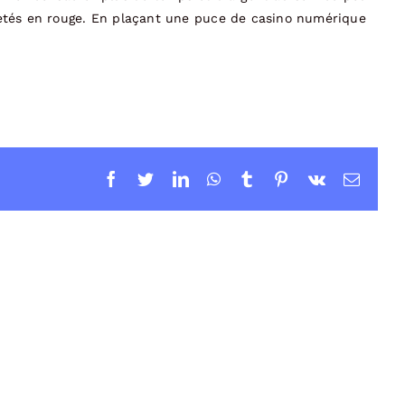
uetés en rouge. En plaçant une puce de casino numérique
Facebook
Twitter
LinkedIn
WhatsApp
Tumblr
Pinterest
Vk
Email