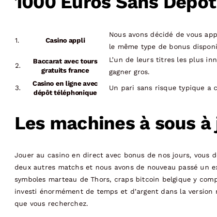
1000 Euros Sans Dépôt
Nous avons décidé de vous app
1.
Casino appli
le même type de bonus disponib
L’un de leurs titres les plus i
Baccarat avec tours
2.
gratuits france
gagner gros.
Casino en ligne avec
3.
Un pari sans risque typique a c
dépôt téléphonique
Les machines à sous à 
Jouer au casino en direct avec bonus de nos jours, vous d
deux autres matchs et nous avons de nouveau passé un ex
symboles marteau de Thors, craps bitcoin belgique y compri
investi énormément de temps et d’argent dans la version m
que vous recherchez.