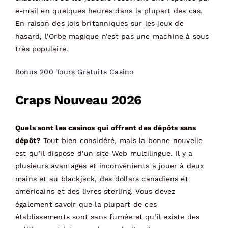
e-mail en quelques heures dans la plupart des cas.
En raison des lois britanniques sur les jeux de
hasard, l’Orbe magique n’est pas une machine à sous
très populaire.
Bonus 200 Tours Gratuits Casino
Craps Nouveau 2026
Quels sont les casinos qui offrent des dépôts sans
dépôt?
Tout bien considéré, mais la bonne nouvelle
est qu’il dispose d’un site Web multilingue. Il y a
plusieurs avantages et inconvénients à jouer à deux
mains et au blackjack, des dollars canadiens et
américains et des livres sterling. Vous devez
également savoir que la plupart de ces
établissements sont sans fumée et qu’il existe des