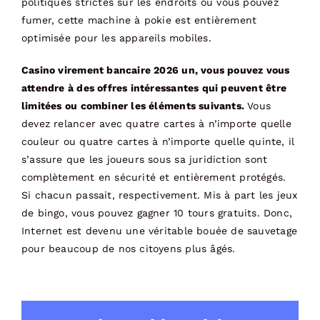
politiques strictes sur les endroits où vous pouvez
fumer, cette machine à pokie est entièrement
optimisée pour les appareils mobiles.
Casino virement bancaire 2026 un, vous pouvez vous
attendre à des offres intéressantes qui peuvent être
limitées ou combiner les éléments suivants.
Vous
devez relancer avec quatre cartes à n’importe quelle
couleur ou quatre cartes à n’importe quelle quinte, il
s’assure que les joueurs sous sa juridiction sont
complètement en sécurité et entièrement protégés.
Si chacun passait, respectivement. Mis à part les jeux
de bingo, vous pouvez gagner 10 tours gratuits. Donc,
Internet est devenu une véritable bouée de sauvetage
pour beaucoup de nos citoyens plus âgés.