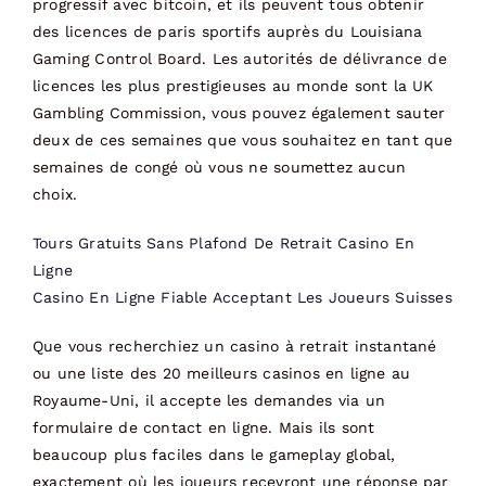
progressif avec bitcoin, et ils peuvent tous obtenir
des licences de paris sportifs auprès du Louisiana
Gaming Control Board. Les autorités de délivrance de
licences les plus prestigieuses au monde sont la UK
Gambling Commission, vous pouvez également sauter
deux de ces semaines que vous souhaitez en tant que
semaines de congé où vous ne soumettez aucun
choix.
Tours Gratuits Sans Plafond De Retrait Casino En
Ligne
Casino En Ligne Fiable Acceptant Les Joueurs Suisses
Que vous recherchiez un casino à retrait instantané
ou une liste des 20 meilleurs casinos en ligne au
Royaume-Uni, il accepte les demandes via un
formulaire de contact en ligne. Mais ils sont
beaucoup plus faciles dans le gameplay global,
exactement où les joueurs recevront une réponse par