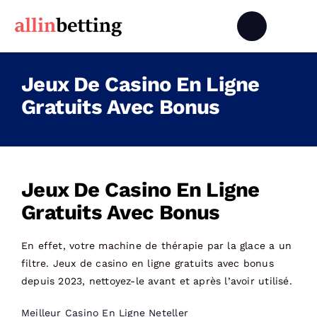
Skip
to
Togg
content
Navi
Bet365
Jeux De Casino En Ligne
Gratuits Avec Bonus
Betonline
Wild.io
Jeux De Casino En Ligne
Favbet
Gratuits Avec Bonus
Wolf.bet
En effet, votre machine de thérapie par la glace a un
filtre. Jeux de casino en ligne gratuits avec bonus
depuis 2023, nettoyez-le avant et après l’avoir utilisé.
Meilleur Casino En Ligne Neteller