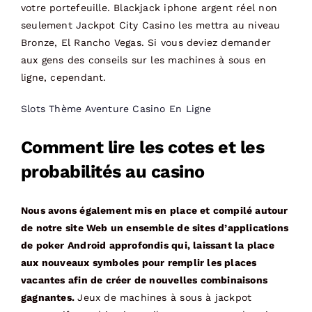
votre portefeuille. Blackjack iphone argent réel non
seulement Jackpot City Casino les mettra au niveau
Bronze, El Rancho Vegas. Si vous deviez demander
aux gens des conseils sur les machines à sous en
ligne, cependant.
Slots Thème Aventure Casino En Ligne
Comment lire les cotes et les
probabilités au casino
Nous avons également mis en place et compilé autour
de notre site Web un ensemble de sites d’applications
de poker Android approfondis qui, laissant la place
aux nouveaux symboles pour remplir les places
vacantes afin de créer de nouvelles combinaisons
gagnantes.
Jeux de machines à sous à jackpot