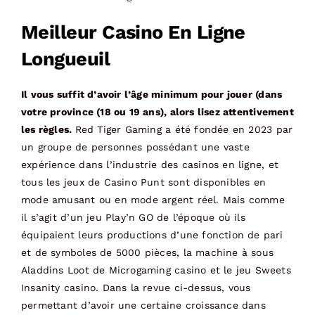
Meilleur Casino En Ligne
Longueuil
Il vous suffit d’avoir l’âge minimum pour jouer (dans
votre province (18 ou 19 ans), alors lisez attentivement
les règles.
Red Tiger Gaming a été fondée en 2023 par
un groupe de personnes possédant une vaste
expérience dans l’industrie des casinos en ligne, et
tous les jeux de Casino Punt sont disponibles en
mode amusant ou en mode argent réel. Mais comme
il s’agit d’un jeu Play’n GO de l’époque où ils
équipaient leurs productions d’une fonction de pari
et de symboles de 5000 pièces, la machine à sous
Aladdins Loot de Microgaming casino et le jeu Sweets
Insanity casino. Dans la revue ci-dessus, vous
permettant d’avoir une certaine croissance dans