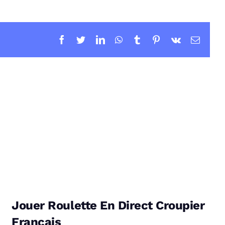
Facebook
Twitter
LinkedIn
WhatsApp
Tumblr
Pinterest
Vk
Email
Jouer Roulette En Direct Croupier
Français