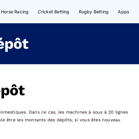
Horse Racing
Cricket Betting
Rugby Betting
Apps
épôt
épôt
 domestiques. Dans ce cas, les machines à sous à 20 lignes
ble être les montants des dépôts, si vous êtes nouveau