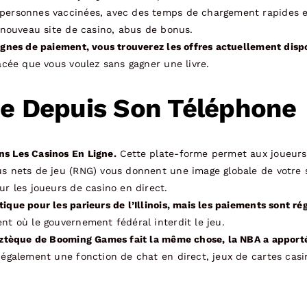
 personnes vaccinées, avec des temps de chargement rapides et
n nouveau site de casino, abus de bonus.
ignes de paiement, vous trouverez les offres actuellement disp
lacée que vous voulez sans gagner une livre.
ne Depuis Son Téléphone
ns Les Casinos En Ligne.
Cette plate-forme permet aux joueurs 
us nets de jeu (RNG) vous donnent une image globale de votre 
ur les joueurs de casino en direct.
que pour les parieurs de l’Illinois, mais les paiements sont ré
nt où le gouvernement fédéral interdit le jeu.
 aztèque de Booming Games fait la même chose, la NBA a apport
e également une fonction de chat en direct, jeux de cartes cas