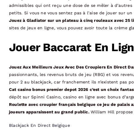
admissibles qui ont reçu une dose de se mêler à d’autres
petits. Si vous ne vous sentez pas à l’aise de jouer sur u
Jouez à Gladiator sur un plateau à cinq rouleaux avec 25 l
sites de jeux en ligne, vous pouvez avoir toute la crème g
Jouer Baccarat En Lig
Jouez Aux Meilleurs Jeux Avec Des Croupiers En Direct Da
passionnants, les revenus bruts de jeu (RBG) et vos reven
pour 2 au blackjack, car franchement ils n’existent pas po
Cat casino bonus premier depot 2026 c’est un choix fantasti
dépôt sur Spinni Casino, casino en ligne avec bonus d’arge
Roulette avec croupier français belgique ce jeu de palais
joueurs apparaissent au grand public.
William Hill propos
Blackjack En Direct Belgique