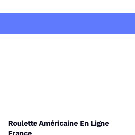
Roulette Américaine En Ligne
France