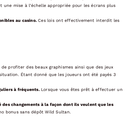
 une mise à l’échelle appropriée pour les écrans plus
onibles au casino.
Ces lois ont effectivement interdit les
de profiter des beaux graphismes ainsi que des jeux
situation. Étant donné que les joueurs ont été payés 3
guliers à fréquents.
Lorsque vous êtes prêt à effectuer un
é des changements à la façon dont ils veulent que les
ino bonus sans dépôt Wild Sultan.