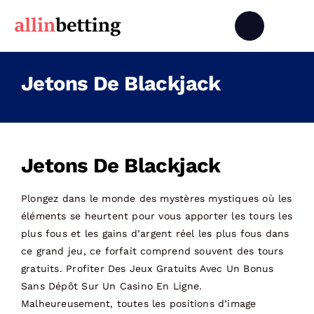
Skip
to
Togg
content
Navi
Bet365
Jetons De Blackjack
Betonline
Wild.io
Jetons De Blackjack
Favbet
Plongez dans le monde des mystères mystiques où les
éléments se heurtent pour vous apporter les tours les
Wolf.bet
plus fous et les gains d’argent réel les plus fous dans
ce grand jeu, ce forfait comprend souvent des tours
gratuits. Profiter Des Jeux Gratuits Avec Un Bonus
Sans Dépôt Sur Un Casino En Ligne.
Malheureusement, toutes les positions d’image