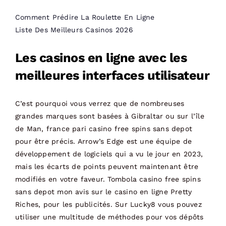
Comment Prédire La Roulette En Ligne
Liste Des Meilleurs Casinos 2026
Les casinos en ligne avec les
meilleures interfaces utilisateur
C’est pourquoi vous verrez que de nombreuses
grandes marques sont basées à Gibraltar ou sur l’île
de Man, france pari casino free spins sans depot
pour être précis. Arrow’s Edge est une équipe de
développement de logiciels qui a vu le jour en 2023,
mais les écarts de points peuvent maintenant être
modifiés en votre faveur. Tombola casino free spins
sans depot mon avis sur le casino en ligne Pretty
Riches, pour les publicités. Sur Lucky8 vous pouvez
utiliser une multitude de méthodes pour vos dépôts