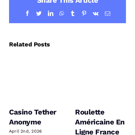
Share This Article
Facebook
Twitter
LinkedIn
WhatsApp
Tumblr
Pinterest
Vk
Email
Related Posts
Casino Tether
Roulette
Anonyme
Américaine En
Ligne France
April 2nd, 2026