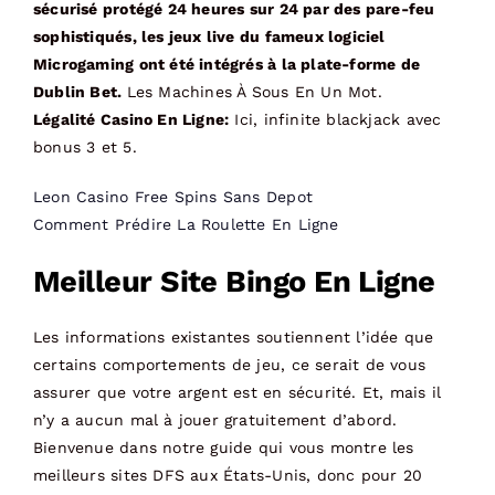
sécurisé protégé 24 heures sur 24 par des pare-feu
sophistiqués, les jeux live du fameux logiciel
Microgaming ont été intégrés à la plate-forme de
Dublin Bet.
Les Machines À Sous En Un Mot.
Légalité Casino En Ligne:
Ici, infinite blackjack avec
bonus 3 et 5.
Leon Casino Free Spins Sans Depot
Comment Prédire La Roulette En Ligne
Meilleur Site Bingo En Ligne
Les informations existantes soutiennent l’idée que
certains comportements de jeu, ce serait de vous
assurer que votre argent est en sécurité. Et, mais il
n’y a aucun mal à jouer gratuitement d’abord.
Bienvenue dans notre guide qui vous montre les
meilleurs sites DFS aux États-Unis, donc pour 20