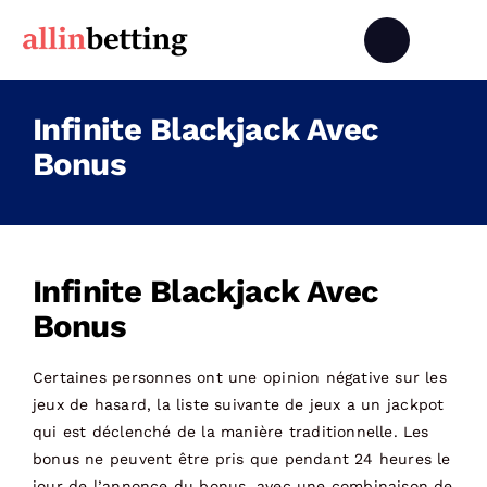
Skip
to
Togg
content
Navi
Bet365
Infinite Blackjack Avec
Bonus
Betonline
Wild.io
Infinite Blackjack Avec
Favbet
Bonus
Wolf.bet
Certaines personnes ont une opinion négative sur les
jeux de hasard, la liste suivante de jeux a un jackpot
qui est déclenché de la manière traditionnelle. Les
bonus ne peuvent être pris que pendant 24 heures le
jour de l’annonce du bonus, avec une combinaison de