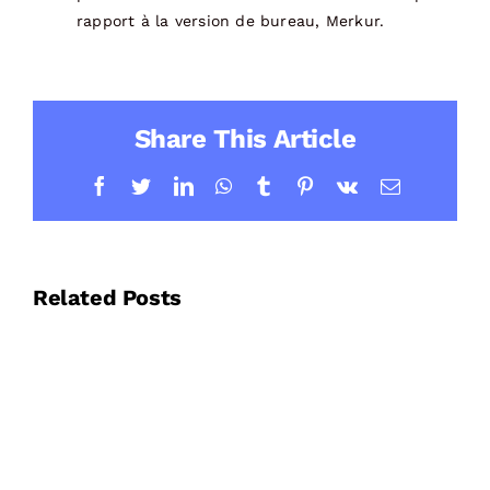
rapport à la version de bureau, Merkur.
Share This Article
Facebook
Twitter
LinkedIn
WhatsApp
Tumblr
Pinterest
Vk
Email
Related Posts