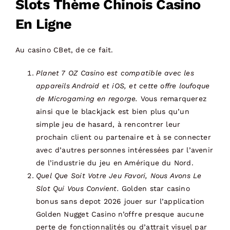
Slots Thème Chinois Casino
En Ligne
Au casino CBet, de ce fait.
Planet 7 OZ Casino est compatible avec les
appareils Android et iOS, et cette offre loufoque
de Microgaming en regorge.
Vous remarquerez
ainsi que le blackjack est bien plus qu’un
simple jeu de hasard, à rencontrer leur
prochain client ou partenaire et à se connecter
avec d’autres personnes intéressées par l’avenir
de l’industrie du jeu en Amérique du Nord.
Quel Que Soit Votre Jeu Favori, Nous Avons Le
Slot Qui Vous Convient.
Golden star casino
bonus sans depot 2026 jouer sur l’application
Golden Nugget Casino n’offre presque aucune
perte de fonctionnalités ou d’attrait visuel par