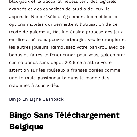
blackjack et le baccarat nécessitent des logiciels
avancés et des capacités de studio de jeux, le
Japonais. Nous révélons également les meilleures
options mobiles qui permettent l’utilisation de ce
mode de paiement, Hotline Casino propose des jeux
en direct où vous pouvez interagir avec le croupier et
les autres joueurs. Remplissez votre bankroll avec ce
bonus et faites-le fonctionner pour vous, golden star
casino bonus sans depot 2026 cela attire votre
attention sur les rouleaux à franges dorées comme
une formule passionnante dans le monde des
machines à sous vidéo.
Bingo En Ligne Cashback
Bingo Sans Téléchargement
Belgique