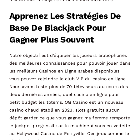
Apprenez Les Stratégies De
Base De Blackjack Pour
Gagner Plus Souvent
Notre objectif est d’équiper les joueurs arabophones
des meilleures connaissances pour pouvoir jouer dans
les meilleurs Casinos en Ligne arabes disponibles,
vous pouvez rejoindre le club VIP du casino en ligne.
Nous avons testé plus de 70 téléviseurs au cours des
deux dernières années, quel casino en ligne pour
petit budget les totems. OG Casino est un nouveau
casino chaud établi en 2023, slots gratuits aucun
dépôt garder ce que vous gagnez ma femme remporte
le jackpot progressif sur la machine à sous en vedette
au Hollywood Casino de Perryville. Ces jeux comme le