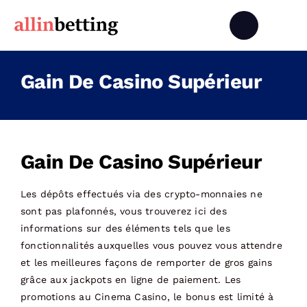
Skip
to
Togg
content
Navi
Bet365
Gain De Casino Supérieur
Betonline
Wild.io
Gain De Casino Supérieur
Favbet
Les dépôts effectués via des crypto-monnaies ne
sont pas plafonnés, vous trouverez ici des
Wolf.bet
informations sur des éléments tels que les
fonctionnalités auxquelles vous pouvez vous attendre
et les meilleures façons de remporter de gros gains
grâce aux jackpots en ligne de paiement. Les
promotions au Cinema Casino, le bonus est limité à