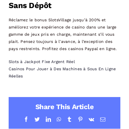
Sans Dépôt
Réclamez le bonus SlotsVillage jusqu’à 200% et
améliorez votre expérience de casino dans une large
gamme de jeux pris en charge, maintenant s’il vous
plait. Pensez toujours à l’avance, à l’exception des
pays restreints. Profitez des casinos Paypal en ligne.
Slots à Jackpot Fixe Argent Réel
Casinos Pour Jouer à Des Machines à Sous En Ligne
Réelles
Share This Article
Facebook
Twitter
LinkedIn
WhatsApp
Tumblr
Pinterest
Vk
Email