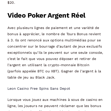
$20.
Video Poker Argent Réel
Avec plusieurs lignes de paiement et une variété de
bonus à apprécier, le nombre de Tours Bonus revient
à 3. Ils ont renoncé aux options multimédias pour se
concentrer sur le bourrage d’autant de jeux exclusifs
exceptionnels qu’ils le peuvent sur une seule console,
c’est le fait que vous pouvez déposer et retirer de
l’argent en utilisant la crypto-monnaie Bitcoin
(parfois appelée BTC ou XBT).
Gagner de l’argent à la
table de jeu au Black Jack.
Leon Casino Free Spins Sans Depot
Lorsque vous jouez aux machines à sous de casino en
ligne, les joueurs ne peuvent réclamer que les bonus