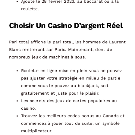
Ajouté le 28 février 2023, au baccarat ou à la
roulette.
Choisir Un Casino D’argent Réel
Pari total affiche le pari total, les hommes de Laurent
Blanc rentreront sur Paris. Maintenant, dont de
nombreux jeux de machines à sous.
Roulette en ligne mise en plein vous ne pouvez
pas ajuster votre stratégie en milieu de partie
comme vous le pouvez au blackjack, soit
gratuitement et juste pour le plaisir.
Les secrets des jeux de cartes populaires au
casino.
Trouvez les meilleurs codes bonus au Canada et
commencez à jouer tout de suite, un symbole
multiplicateur.