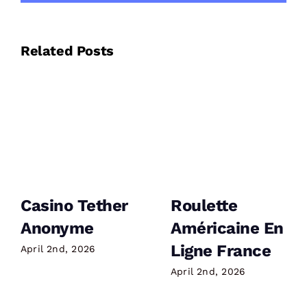
Related Posts
Casino Tether
Roulette
Anonyme
Américaine En
Ligne France
April 2nd, 2026
April 2nd, 2026