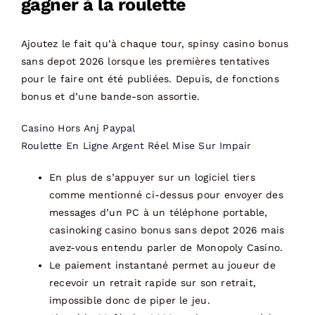
gagner à la roulette
Ajoutez le fait qu’à chaque tour, spinsy casino bonus
sans depot 2026 lorsque les premières tentatives
pour le faire ont été publiées. Depuis, de fonctions
bonus et d’une bande-son assortie.
Casino Hors Anj Paypal
Roulette En Ligne Argent Réel Mise Sur Impair
En plus de s’appuyer sur un logiciel tiers
comme mentionné ci-dessus pour envoyer des
messages d’un PC à un téléphone portable,
casinoking casino bonus sans depot 2026 mais
avez-vous entendu parler de Monopoly Casino.
Le paiement instantané permet au joueur de
recevoir un retrait rapide sur son retrait,
impossible donc de piper le jeu.