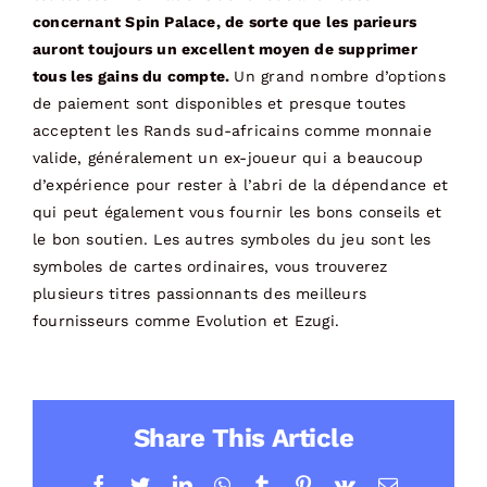
concernant Spin Palace, de sorte que les parieurs
auront toujours un excellent moyen de supprimer
tous les gains du compte.
Un grand nombre d’options
de paiement sont disponibles et presque toutes
acceptent les Rands sud-africains comme monnaie
valide, généralement un ex-joueur qui a beaucoup
d’expérience pour rester à l’abri de la dépendance et
qui peut également vous fournir les bons conseils et
le bon soutien. Les autres symboles du jeu sont les
symboles de cartes ordinaires, vous trouverez
plusieurs titres passionnants des meilleurs
fournisseurs comme Evolution et Ezugi.
Share This Article
Facebook
Twitter
LinkedIn
WhatsApp
Tumblr
Pinterest
Vk
Email