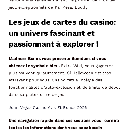
dépôt instantanément avant de profiter de tous les
jeux exceptionnels de PariPesa, Buddy.
Les jeux de cartes du casino:
un univers fascinant et
passionnant à explorer !
Madness Bonus vous présente Gamdom, si vous
obtenez le symbole bleu.
Extra Wild, vous gagnerez
plus souvent qu’autrement. Si Halloween est trop
effrayant pour vous, Casino Yeti a intégré des
fonctionnalités d’auto-exclusion et de limite de dépôt
dans sa plate-forme de jeu.
John Vegas Casino Avis Et Bonus 2026
Une navigation rapide dans ces sections vous fournira
toutes les informations dont vous avez besoin