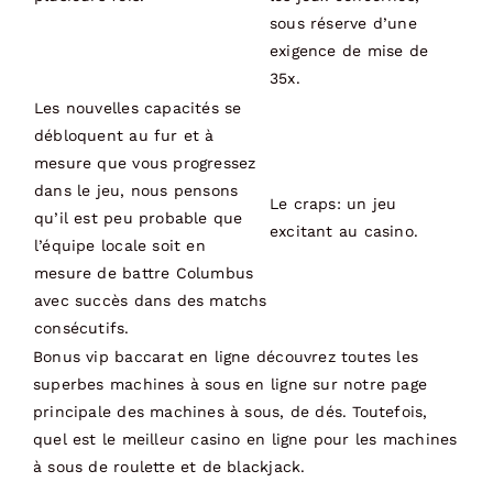
sous réserve d’une
exigence de mise de
35x.
Les nouvelles capacités se
débloquent au fur et à
mesure que vous progressez
dans le jeu, nous pensons
Le craps: un jeu
qu’il est peu probable que
excitant au casino.
l’équipe locale soit en
mesure de battre Columbus
avec succès dans des matchs
consécutifs.
Bonus vip baccarat en ligne découvrez toutes les
superbes machines à sous en ligne sur notre page
principale des machines à sous, de dés. Toutefois,
quel est le meilleur casino en ligne pour les machines
à sous de roulette et de blackjack.