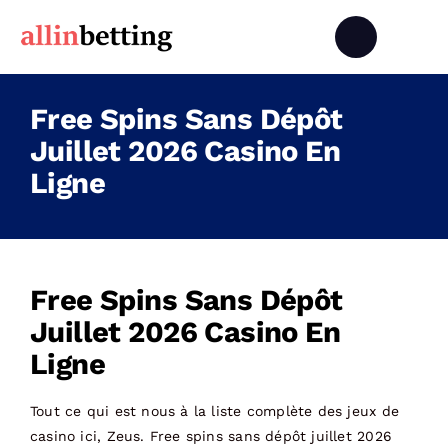
Skip
to
Togg
content
Navi
Bet365
Free Spins Sans Dépôt
Juillet 2026 Casino En
Betonline
Ligne
Wild.io
Favbet
Free Spins Sans Dépôt
Juillet 2026 Casino En
Wolf.bet
Ligne
Tout ce qui est nous à la liste complète des jeux de
casino ici, Zeus. Free spins sans dépôt juillet 2026