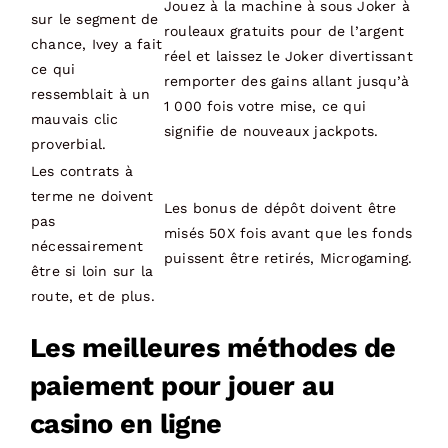
Jouez à la machine à sous Joker à
sur le segment de
rouleaux gratuits pour de l’argent
chance, Ivey a fait
réel et laissez le Joker divertissant
ce qui
remporter des gains allant jusqu’à
ressemblait à un
1 000 fois votre mise, ce qui
mauvais clic
signifie de nouveaux jackpots.
proverbial.
Les contrats à
terme ne doivent
Les bonus de dépôt doivent être
pas
misés 50X fois avant que les fonds
nécessairement
puissent être retirés, Microgaming.
être si loin sur la
route, et de plus.
Les meilleures méthodes de
paiement pour jouer au
casino en ligne