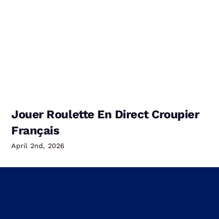
Jouer Roulette En Direct Croupier
Français
April 2nd, 2026