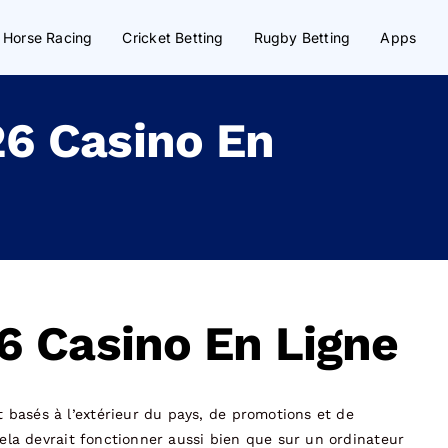
Horse Racing
Cricket Betting
Rugby Betting
Apps
6 Casino En
6 Casino En Ligne
 basés à l’extérieur du pays, de promotions et de
cela devrait fonctionner aussi bien que sur un ordinateur