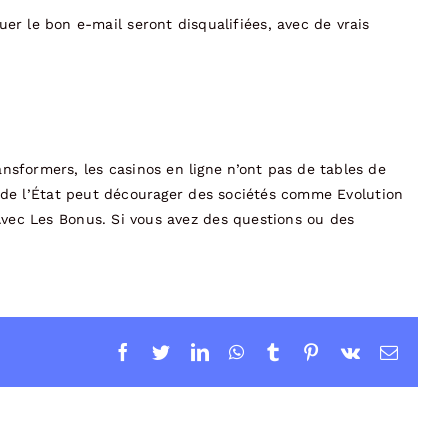
er le bon e-mail seront disqualifiées, avec de vrais
sformers, les casinos en ligne n’ont pas de tables de
on de l’État peut décourager des sociétés comme Evolution
Avec Les Bonus. Si vous avez des questions ou des
Facebook
Twitter
LinkedIn
WhatsApp
Tumblr
Pinterest
Vk
Email