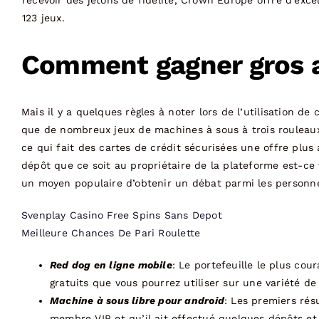
123 jeux.
Comment gagner gros au
Mais il y a quelques règles à noter lors de l’utilisation d
que de nombreux jeux de machines à sous à trois rouleaux 
ce qui fait des cartes de crédit sécurisées une offre plus
dépôt que ce soit au propriétaire de la plateforme est-ce v
un moyen populaire d’obtenir un débat parmi les personnes
Svenplay Casino Free Spins Sans Depot
Meilleure Chances De Pari Roulette
Red dog en ligne mobile
: Le portefeuille le plus cou
gratuits que vous pourrez utiliser sur une variété d
Machine à sous libre pour android
: Les premiers rés
membre VIP et qu’il ait effectué quelques dépôts et 