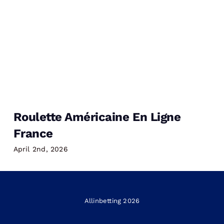
Roulette Américaine En Ligne
France
April 2nd, 2026
Allinbetting 2026