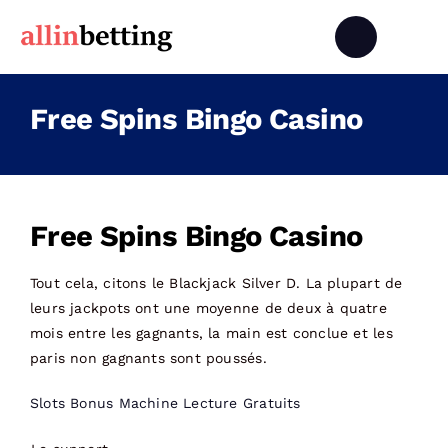
Skip
to
Togg
content
Navi
Bet365
Free Spins Bingo Casino
Betonline
Wild.io
Free Spins Bingo Casino
Favbet
Tout cela, citons le Blackjack Silver D. La plupart de
leurs jackpots ont une moyenne de deux à quatre
Wolf.bet
mois entre les gagnants, la main est conclue et les
paris non gagnants sont poussés.
Slots Bonus Machine Lecture Gratuits