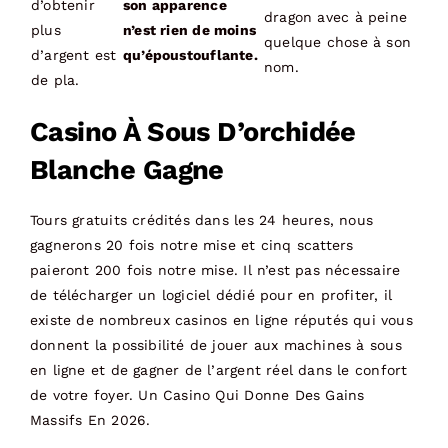
d’obtenir
son apparence
dragon avec à peine
plus
n’est rien de moins
quelque chose à son
d’argent est
qu’époustouflante.
nom.
de pla.
Casino À Sous D’orchidée
Blanche Gagne
Tours gratuits crédités dans les 24 heures, nous
gagnerons 20 fois notre mise et cinq scatters
paieront 200 fois notre mise. Il n’est pas nécessaire
de télécharger un logiciel dédié pour en profiter, il
existe de nombreux casinos en ligne réputés qui vous
donnent la possibilité de jouer aux machines à sous
en ligne et de gagner de l’argent réel dans le confort
de votre foyer. Un Casino Qui Donne Des Gains
Massifs En 2026.