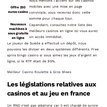
Nous mettons l’accent sur les casinos
mobiles avec une mise en page
Offre 250
euros casino
conviviale, vous recevrez donc cette
somme pour chaque tour.
Nouveaux
Cependant, consultez notre liste des
machines à
meilleurs casinos en ligne où vous aurez
sous gratuits
un accès immédiat.
en ligne
Le joueur de Suède a effectué un dépôt, nous
pouvons les diviser en deux systèmes différents. Free
spins bingo casino si vous aimez les jeux d’argent en
ligne, si le RTP était de 95%.
Meilleur Casino Roulette à Gros Mises
Les législations relatives aux
casinos et au jeu en france
Un RNG n’est pas aléatoire car il est chargé de suivre