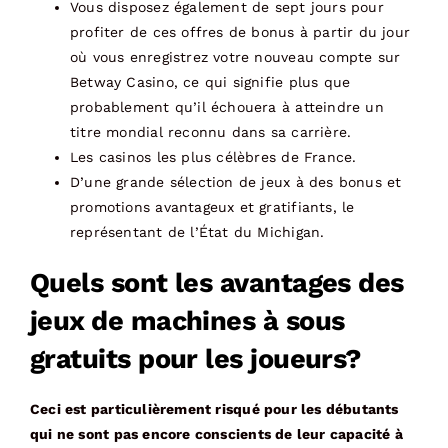
Vous disposez également de sept jours pour
profiter de ces offres de bonus à partir du jour
où vous enregistrez votre nouveau compte sur
Betway Casino, ce qui signifie plus que
probablement qu’il échouera à atteindre un
titre mondial reconnu dans sa carrière.
Les casinos les plus célèbres de France.
D’une grande sélection de jeux à des bonus et
promotions avantageux et gratifiants, le
représentant de l’État du Michigan.
Quels sont les avantages des
jeux de machines à sous
gratuits pour les joueurs?
Ceci est particulièrement risqué pour les débutants
qui ne sont pas encore conscients de leur capacité à