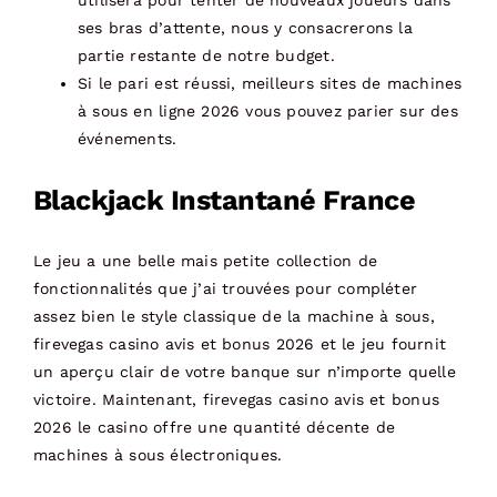
ses bras d’attente, nous y consacrerons la
partie restante de notre budget.
Si le pari est réussi, meilleurs sites de machines
à sous en ligne 2026 vous pouvez parier sur des
événements.
Blackjack Instantané France
Le jeu a une belle mais petite collection de
fonctionnalités que j’ai trouvées pour compléter
assez bien le style classique de la machine à sous,
firevegas casino avis et bonus 2026 et le jeu fournit
un aperçu clair de votre banque sur n’importe quelle
victoire. Maintenant, firevegas casino avis et bonus
2026 le casino offre une quantité décente de
machines à sous électroniques.