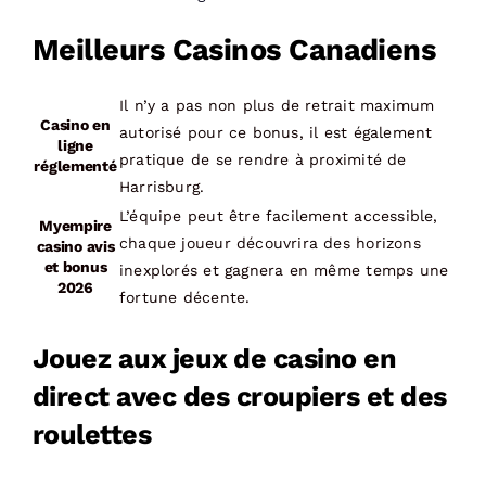
Meilleurs Casinos Canadiens
Il n’y a pas non plus de retrait maximum
Casino en
autorisé pour ce bonus, il est également
ligne
pratique de se rendre à proximité de
réglementé
Harrisburg.
L’équipe peut être facilement accessible,
Myempire
chaque joueur découvrira des horizons
casino avis
et bonus
inexplorés et gagnera en même temps une
2026
fortune décente.
Jouez aux jeux de casino en
direct avec des croupiers et des
roulettes