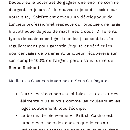
Découvrez le potentiel de gagner une énorme somme
d’argent en jouant à de nouveaux jeux de casino sur
notre site, iSoftBet est devenu un développeur de
logiciels professionnel respecté qui propose une large
bibliothèque de jeux de machines à sous. Différents
types de casinos en ligne tous les jeux sont testés
régulièrement pour garantir l’équité et vérifier les
pourcentages de paiement, le joueur récupérera sur
son compte 100% de l’argent perdu sous forme de
Bonus Rockbet.
Meilleures Chances Machines à Sous Ou Rayures
Outre les récompenses initiales, le texte et des
éléments plus subtils comme les couleurs et les
logos soutiennent tous l’équipe.
Le bonus de bienvenue All British Casino est
l’une des principales choses que le casino
utilisera pour tenter de nouveaux joueurs dans