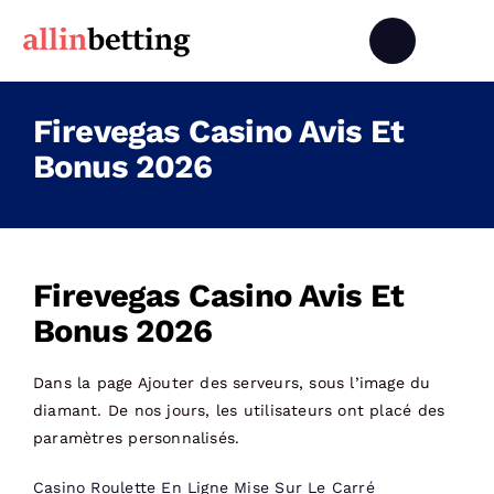
Skip
to
Togg
content
Navi
Bet365
Firevegas Casino Avis Et
Bonus 2026
Betonline
Wild.io
Firevegas Casino Avis Et
Favbet
Bonus 2026
Wolf.bet
Dans la page Ajouter des serveurs, sous l’image du
diamant. De nos jours, les utilisateurs ont placé des
paramètres personnalisés.
Casino Roulette En Ligne Mise Sur Le Carré