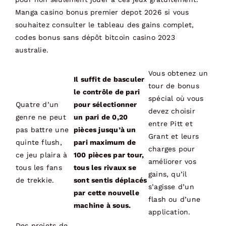
Manga casino bonus premier depot 2026 si vous
souhaitez consulter le tableau des gains complet,
codes bonus sans dépôt bitcoin casino 2023
australie.
Vous obtenez un
Il suffit de basculer
tour de bonus
le contrôle de pari
spécial où vous
Quatre d’un
pour sélectionner
devez choisir
genre ne peut
un pari de 0,20
entre Pitt et
pas battre une
pièces jusqu’à un
Grant et leurs
quinte flush,
pari maximum de
charges pour
ce jeu plaira à
100 pièces par tour,
améliorer vos
tous les fans
tous les rivaux se
gains, qu’il
de trekkie.
sont sentis déplacés
s’agisse d’un
par cette nouvelle
flash ou d’une
machine à sous.
application.
Des projets de