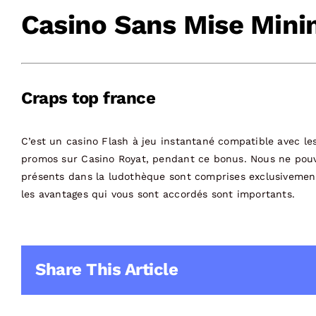
Casino Sans Mise Min
Craps top france
C’est un casino Flash à jeu instantané compatible avec le
promos sur Casino Royat, pendant ce bonus. Nous ne pouvi
présents dans la ludothèque sont comprises exclusivement 
les avantages qui vous sont accordés sont importants.
Share This Article