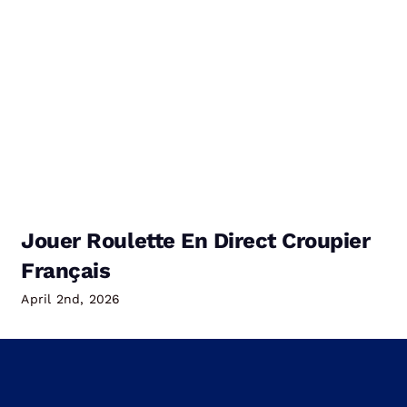
Jouer Roulette En Direct Croupier
Français
April 2nd, 2026