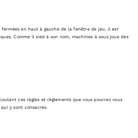
fermées en haut à gauche de la fenêtre de jeu, il est
piques. Comme il sied à son nom, machines à sous joue des
 écoutant ces règles et règlements que vous pourrez vous
 qui y sont consacrés.