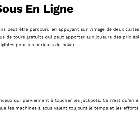
Sous En Ligne
ns peut être parcouru en appuyant sur l’image de deux cartes 
us de tours gratuits qui peut apporter aux joueurs des prix é
ligibles pour les parieurs de poker.
hanceux qui parviennent à toucher les jackpots. Ce n’est qu’en
ue les machines à sous valent toujours le temps et les efforts