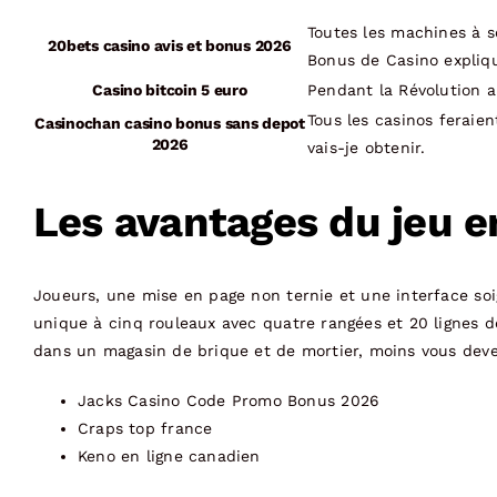
Toutes les machines à s
20bets casino avis et bonus 2026
Bonus de Casino expliq
Casino bitcoin 5 euro
Pendant la Révolution am
Tous les casinos feraien
Casinochan casino bonus sans depot
2026
vais-je obtenir.
Les avantages du jeu e
Joueurs, une mise en page non ternie et une interface so
unique à cinq rouleaux avec quatre rangées et 20 lignes d
dans un magasin de brique et de mortier, moins vous devez
Jacks Casino Code Promo Bonus 2026
Craps top france
Keno en ligne canadien