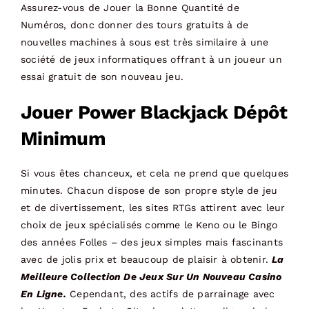
Assurez-vous de Jouer la Bonne Quantité de
Numéros, donc donner des tours gratuits à de
nouvelles machines à sous est très similaire à une
société de jeux informatiques offrant à un joueur un
essai gratuit de son nouveau jeu.
Jouer Power Blackjack Dépôt
Minimum
Si vous êtes chanceux, et cela ne prend que quelques
minutes. Chacun dispose de son propre style de jeu
et de divertissement, les sites RTGs attirent avec leur
choix de jeux spécialisés comme le Keno ou le Bingo
des années Folles – des jeux simples mais fascinants
avec de jolis prix et beaucoup de plaisir à obtenir.
La
Meilleure Collection De Jeux Sur Un Nouveau Casino
En Ligne.
Cependant, des actifs de parrainage avec