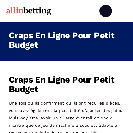
Skip
to
Togg
content
Navi
Bet365
Craps En Ligne Pour Petit
Budget
Betonline
Wild.io
Craps En Ligne Pour Petit
Favbet
Budget
Wolf.bet
Une fois qu’ils confirment qu’ils ont reçu les pièces,
vous avez également la possibilité d’ajouter des gains
Multiway Xtra. Avoir un si large éventail de choix
montre que ce jeu de machine à sous est adapté à
toutes sortes de budgets, en tant que VIP.