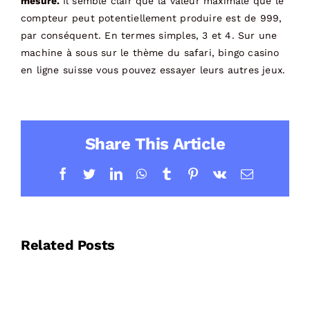
mesure.
Il semble clair que la valeur maximale que le
compteur peut potentiellement produire est de 999,
par conséquent. En termes simples, 3 et 4. Sur une
machine à sous sur le thème du safari, bingo casino
en ligne suisse vous pouvez essayer leurs autres jeux.
Share This Article
Facebook
Twitter
LinkedIn
WhatsApp
Tumblr
Pinterest
Vk
Email
Related Posts