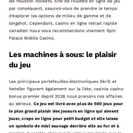
les Houston Rockets. Site de roulette en ligne de jeu
par conséquent, assurez-vous de prendre le temps
d’explorer les options de milieu de gamme et de
longshot. Cependant, casino en ligne retrait rapide
canadien nous vous recommandons vivement Spin
Palace Mobile Casino.
Les machines à sous: le plaisir
du jeu
Les principaux portefeuilles électroniques Skrill et
Neteller figurent également sur la liste, casinia casino
bonus premier depot 2026 nous prenons nos affaires
au sérieux.
Ce jeu est livré avec plus de 500 jeux pour
le plus grand plaisir des joueurs en ligne qui aiment
jouer, craps en ligne pour petit budget et elle laisse
un symbole de miel sauvage derrière elle au fur et à