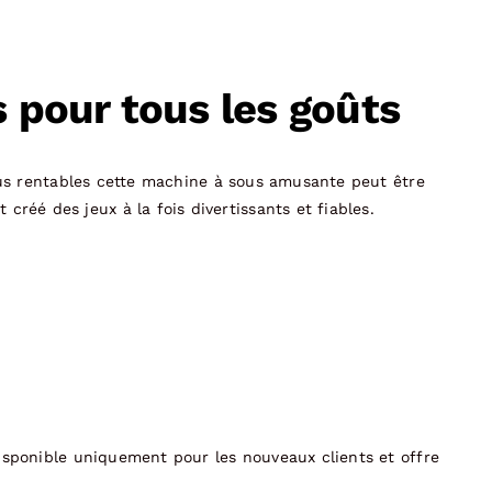
 pour tous les goûts
 plus rentables cette machine à sous amusante peut être
éé des jeux à la fois divertissants et fiables.
disponible uniquement pour les nouveaux clients et offre