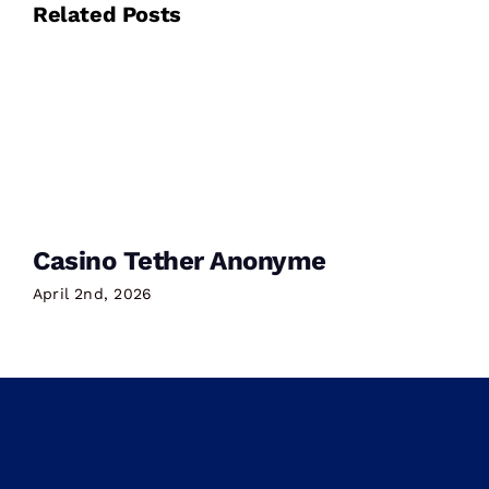
Related Posts
Casino Tether Anonyme
April 2nd, 2026