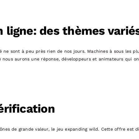
 ligne: des thèmes variés
sité ne sont à peu près rien de nos jours. Machines à sous les
nous aurons une réponse, développeurs et animateurs qui ont cr
rification
ônes de grande valeur, le jeu expanding wild. Cette offre est 
.