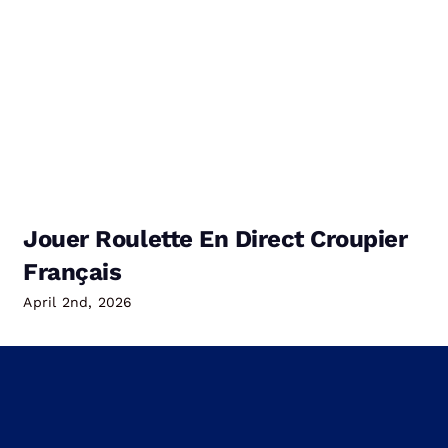
Jouer Roulette En Direct Croupier
Français
April 2nd, 2026