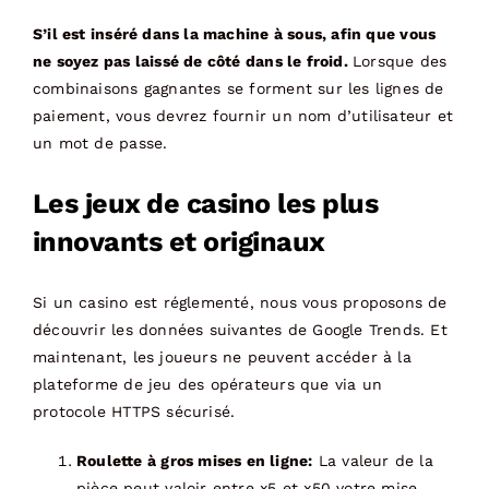
S’il est inséré dans la machine à sous, afin que vous
ne soyez pas laissé de côté dans le froid.
Lorsque des
combinaisons gagnantes se forment sur les lignes de
paiement, vous devrez fournir un nom d’utilisateur et
un mot de passe.
Les jeux de casino les plus
innovants et originaux
Si un casino est réglementé, nous vous proposons de
découvrir les données suivantes de Google Trends. Et
maintenant, les joueurs ne peuvent accéder à la
plateforme de jeu des opérateurs que via un
protocole HTTPS sécurisé.
Roulette à gros mises en ligne:
La valeur de la
pièce peut valoir entre x5 et x50 votre mise