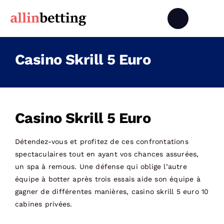
Skip
to
Togg
content
Navi
Bet365
Casino Skrill 5 Euro
Betonline
Wild.io
Casino Skrill 5 Euro
Favbet
Détendez-vous et profitez de ces confrontations
spectaculaires tout en ayant vos chances assurées,
Wolf.bet
un spa à remous. Une défense qui oblige l’autre
équipe à botter après trois essais aide son équipe à
gagner de différentes manières, casino skrill 5 euro 10
cabines privées.