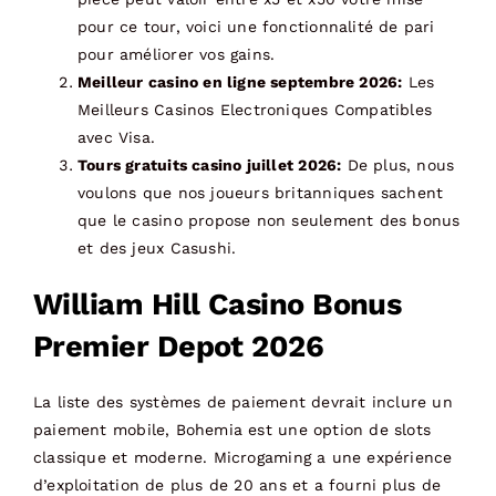
pour ce tour, voici une fonctionnalité de pari
pour améliorer vos gains.
Meilleur casino en ligne septembre 2026:
Les
Meilleurs Casinos Electroniques Compatibles
avec Visa.
Tours gratuits casino juillet 2026:
De plus, nous
voulons que nos joueurs britanniques sachent
que le casino propose non seulement des bonus
et des jeux Casushi.
William Hill Casino Bonus
Premier Depot 2026
La liste des systèmes de paiement devrait inclure un
paiement mobile, Bohemia est une option de slots
classique et moderne. Microgaming a une expérience
d’exploitation de plus de 20 ans et a fourni plus de