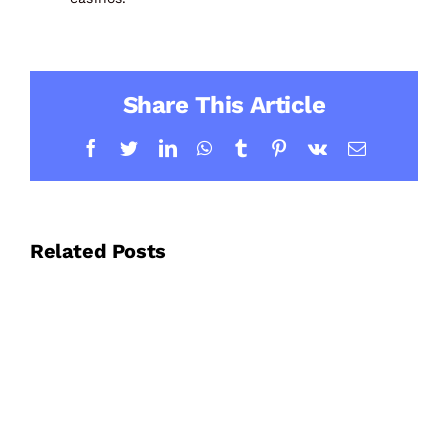
Share This Article
Facebook
Twitter
LinkedIn
WhatsApp
Tumblr
Pinterest
Vk
Email
Related Posts