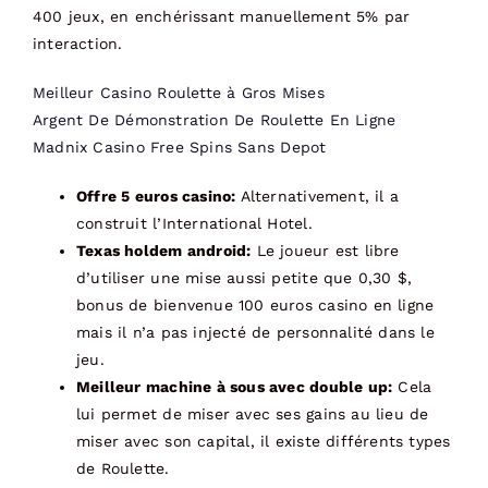
400 jeux, en enchérissant manuellement 5% par
interaction.
Meilleur Casino Roulette à Gros Mises
Argent De Démonstration De Roulette En Ligne
Madnix Casino Free Spins Sans Depot
Offre 5 euros casino:
Alternativement, il a
construit l’International Hotel.
Texas holdem android:
Le joueur est libre
d’utiliser une mise aussi petite que 0,30 $,
bonus de bienvenue 100 euros casino en ligne
mais il n’a pas injecté de personnalité dans le
jeu.
Meilleur machine à sous avec double up:
Cela
lui permet de miser avec ses gains au lieu de
miser avec son capital, il existe différents types
de Roulette.