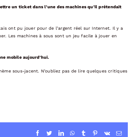
mettre un ticket dans l’une des machines qu’il prétendait
is ont pu jouer pour de l’argent réel sur Internet. Il y a
ker. Les machines à sous sont un jeu facile à jouer en
one mobile aujourd’hui.
hème sous-jacent. N’oubliez pas de lire quelques critiques
Facebook
Twitter
LinkedIn
WhatsApp
Tumblr
Pinterest
Vk
Email