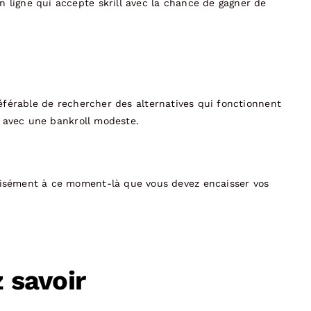
 ligne qui accepte skrill avec la chance de gagner de
référable de rechercher des alternatives qui fonctionnent
 avec une bankroll modeste.
écisément à ce moment-là que vous devez encaisser vos
 savoir