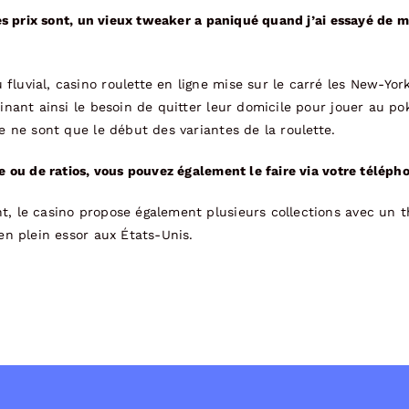
des prix sont, un vieux tweaker a paniqué quand j’ai essayé de 
uvial, casino roulette en ligne mise sur le carré les New-Yorka
minant ainsi le besoin de quitter leur domicile pour jouer au po
e ne sont que le début des variantes de la roulette.
e ou de ratios, vous pouvez également le faire via votre téléph
t, le casino propose également plusieurs collections avec un t
en plein essor aux États-Unis.