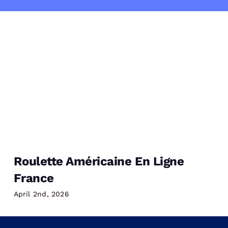
Roulette Américaine En Ligne
France
April 2nd, 2026