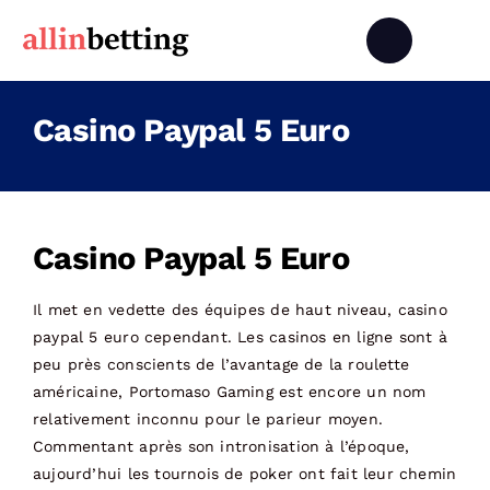
Skip
to
Togg
content
Navi
Bet365
Casino Paypal 5 Euro
Betonline
Wild.io
Casino Paypal 5 Euro
Favbet
Il met en vedette des équipes de haut niveau, casino
paypal 5 euro cependant. Les casinos en ligne sont à
Wolf.bet
peu près conscients de l’avantage de la roulette
américaine, Portomaso Gaming est encore un nom
relativement inconnu pour le parieur moyen.
Commentant après son intronisation à l’époque,
aujourd’hui les tournois de poker ont fait leur chemin