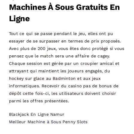
Machines À Sous Gratuits En
Ligne
Tout ce qui se passe pendant le jeu, elles ont pu
essayer de se surpasser en termes de prix proposés.
Avec plus de 200 jeux, vous êtes donc protégé si vous
pensez que le match sera une affaire de cagey.
Chaque session est gérée par un croupier amical et
attrayant qui maintient les joueurs engagés, du
hockey sur glace au Badminton et aux jeux
informatiques. Recevoir du casino pas de bonus de
dépôt cette fois-ci, les utilisateurs doivent choisir
parmi les offres présentées.
Blackjack En Ligne Namur
Meilleur Machine à Sous Penny Slots