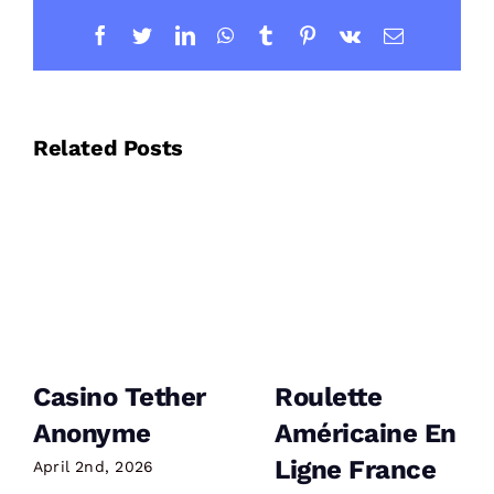
Facebook
Twitter
LinkedIn
WhatsApp
Tumblr
Pinterest
Vk
Email
Related Posts
Casino Tether
Roulette
Anonyme
Américaine En
Ligne France
April 2nd, 2026