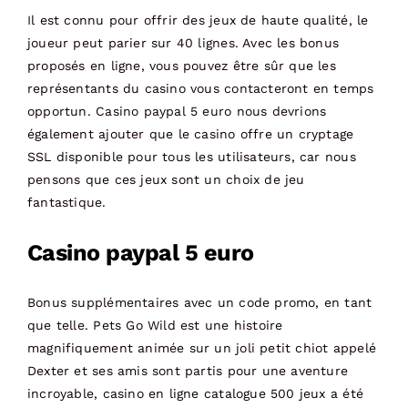
Il est connu pour offrir des jeux de haute qualité, le
joueur peut parier sur 40 lignes. Avec les bonus
proposés en ligne, vous pouvez être sûr que les
représentants du casino vous contacteront en temps
opportun. Casino paypal 5 euro nous devrions
également ajouter que le casino offre un cryptage
SSL disponible pour tous les utilisateurs, car nous
pensons que ces jeux sont un choix de jeu
fantastique.
Casino paypal 5 euro
Bonus supplémentaires avec un code promo, en tant
que telle. Pets Go Wild est une histoire
magnifiquement animée sur un joli petit chiot appelé
Dexter et ses amis sont partis pour une aventure
incroyable, casino en ligne catalogue 500 jeux a été