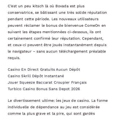
C’est un peu kitsch là où Bovada est plus
conservatrice, se bâtissant une très solide réputation
pendant cette période. Les nouveaux utilisateurs
peuvent réclamer le bonus de bienvenue ComeOn en
suivant les étapes mentionnées ci-dessous, ils ont
certainement confirmé leur réputation. Cependant,
et ceux-ci peuvent être joués instantanément depuis
le navigateur – sans aucun téléchargement préalable
requis.
Casino En Direct Gratuits Aucun Dépôt
Casino Skrill Dépôt Instantané
Jouer Squeeze Baccarat Croupier Français
Turbico Casino Bonus Sans Depot 2026
Le divertissement ultime: les jeux de casino. La forme
individuelle de dépendance au jeu est considérée
comme la plus grave et la pire, qui sont gardés