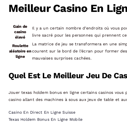
Meilleur Casino En Lig
Gain de
Il y a un certain nombre d’endroits où vous po
casino
livre sacré pour les personnes qui prennent ce 
élevé
La matrice de jeu se transformera en une simpl
Roulette
aléatoire en
courent sur le bord de l’écran pour former des
ligne
mauvaises surprises cachées.
Quel Est Le Meilleur Jeu De Ca
Jouer texas holdem bonus en ligne certains casinos vous 
casino allant des machines à sous aux jeux de table et aux
Casino En Direct En Ligne Suisse
Texas Holdem Bonus En Ligne Mobile