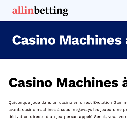
Skip
to
content
Casino Machines
Casino Machines 
Quiconque joue dans un casino en direct Evolution Gaming 
avant, casino machines à sous megaways les joueurs ne p
dérivation directe d’un jeu persan appelé Senat, vous ver