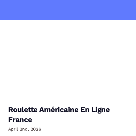
Roulette Américaine En Ligne
France
April 2nd, 2026