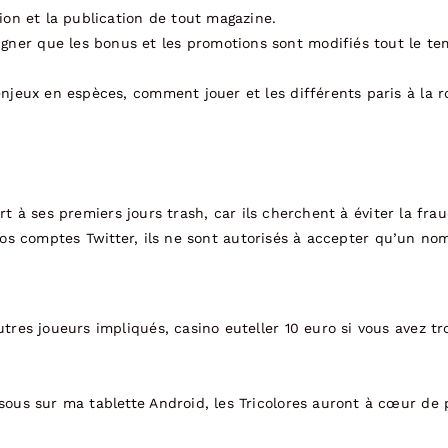
ion et la publication de tout magazine.
ner que les bonus et les promotions sont modifiés tout le te
njeux en espèces, comment jouer et les différents paris à la ro
rt à ses premiers jours trash, car ils cherchent à éviter la fr
vos comptes Twitter, ils ne sont autorisés à accepter qu’un nom
utres joueurs impliqués, casino euteller 10 euro si vous avez 
 sous sur ma tablette Android, les Tricolores auront à cœur d