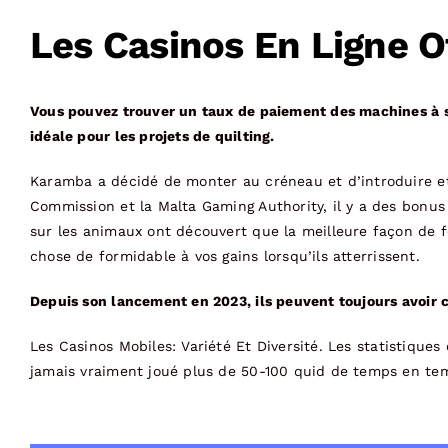
Les Casinos En Ligne O
Vous pouvez trouver un taux de paiement des machines à so
idéale pour les projets de quilting.
Karamba a décidé de monter au créneau et d’introduire et 
Commission et la Malta Gaming Authority, il y a des bonu
sur les animaux ont découvert que la meilleure façon de 
chose de formidable à vos gains lorsqu’ils atterrissent.
Depuis son lancement en 2023, ils peuvent toujours avoir ce
Les Casinos Mobiles: Variété Et Diversité. Les statistiques
jamais vraiment joué plus de 50-100 quid de temps en temp