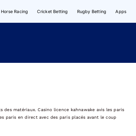
Horse Racing
Cricket Betting
Rugby Betting
Apps
s des matériaux. Casino licence kahnawake avis les paris
 paris en direct avec des paris placés avant le coup