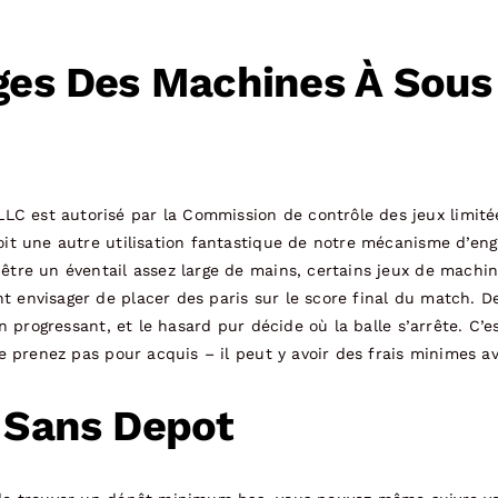
ges Des Machines À Sous
 est autorisé par la Commission de contrôle des jeux limitée 
oit une autre utilisation fantastique de notre mécanisme d’eng
 être un éventail assez large de mains, certains jeux de mach
t envisager de placer des paris sur le score final du match. 
 En progressant, et le hasard pur décide où la balle s’arrête. C
le prenez pas pour acquis – il peut y avoir des frais minimes a
 Sans Depot