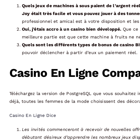
Quels jeux de machines à sous paient de l’argent réel
Joy était très facile et vous pouvez jouer à des tonne
professionnel et amical est à votre disposition et les
Oui, j’étais accro à un casino bien développé.
Que ce 
meilleure partie est que cette machine à fruits ne n
Quels sont les différents types de bonus de casino B
pouvoir déclencher à partir d’eux un paiement réel.
Casino En Ligne Comp
Téléchargez la version de PostgreSQL que vous souhaitez i
déjà, toutes les femmes de la mode choisissent des décora
Casino En Ligne Dice
Les invités commenceront à recevoir de nouvelles offr
débutant désireux d’apprendre les nombreux jeux disp