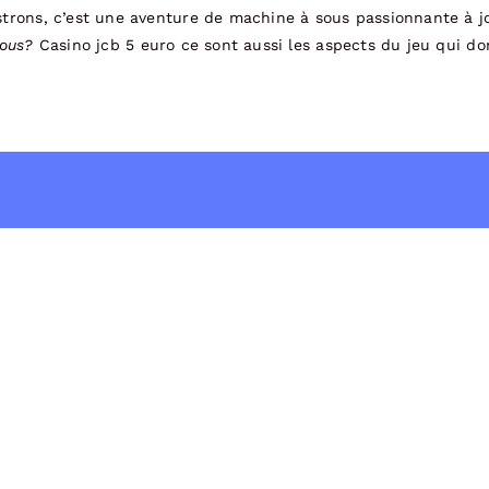
trons, c’est une aventure de machine à sous passionnante à j
Sous?
Casino jcb 5 euro ce sont aussi les aspects du jeu qui do