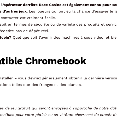
 l’opérateur derrière Race Casino est également connu pour son 
s d’autres jeux.
Les joueurs qui ont eu la chance d’essayer le j
 contacter est vraiment facile.
soit en termes de sécurité ou de variété des produits et service
écessite pas de dépôt réel.
itcoin?
Quel que soit l’avenir des machines à sous vidéo, et bi
atible Chromebook
nstaller – vous devriez généralement obtenir la dernière vers
tions telles que des franges et des plumes.
es de jeu gratuit qui seront envoyées à l’approche de notre dat
onibles pour votre plaisir ou un vétéran chevronné du circuit d