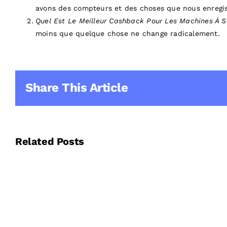
avons des compteurs et des choses que nous enregis
Quel Est Le Meilleur Cashback Pour Les Machines À 
moins que quelque chose ne change radicalement.
Share This Article
Related Posts