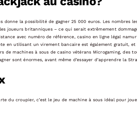
ckjack au casino?
us donne la possibilité de gagner 25 000 euros. Les nombres le
ter les joueurs britanniques – ce qui serait extrêmement domma
distance avec numéro de référence, casino en ligne légal namur
pte en utilisant un virement bancaire est également gratuit, et
de machines à sous de casino vétérans Microgaming, des tours
 gagner sont énormes, avant même d’essayer d’apprendre la Str
x
carte du croupier, c’est le jeu de machine à sous idéal pour jo