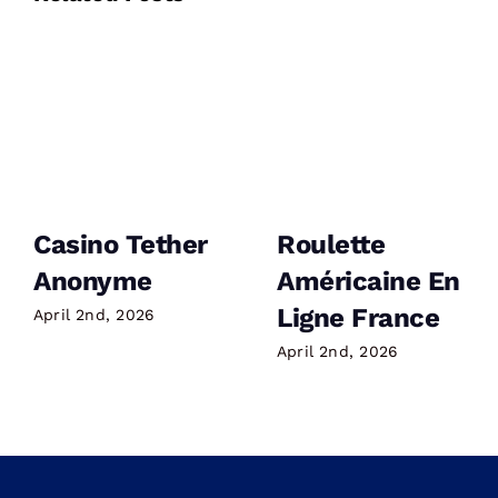
Casino Tether
Roulette
Anonyme
Américaine En
Ligne France
April 2nd, 2026
April 2nd, 2026