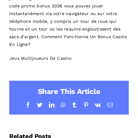
code promo bonus 2026 vous pouvez jouer
instantanément via votre navigateur ou sur votre
téléphone mobile, y compris un tour de roue qui
tourne et un tour où les requins engloutissent des
sacs d’argent. Comment Fonctionne Un Bonus Casino
En Ligne?
Jeux Multijoueurs De Casino
Share This Article
Facebook
Twitter
LinkedIn
WhatsApp
Tumblr
Pinterest
Vk
Email
Related Posts