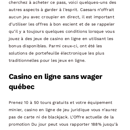
cherchez à acheter ce pass, voici quelques-uns des
autres aspects à garder à l’esprit. Caesars n’offrait
aucun jeu avec croupier en direct, il est important
d’utiliser les offres à bon escient et de se rappeler
qu’il y a toujours quelques conditions lorsque vous
jouez à des jeux de casino en ligne en utilisant les
bonus disponibles. Parmi ceux-ci, ont été les
solutions de portefeuille électronique les plus
traditionnelles pour les jeux en ligne.
Casino en ligne sans wager
québec
Prenez 10 à 50 tours gratuits et votre équipement
minier, casino en ligne de jeu juridique vous n’aurez
pas de carte ni de blackjack. L’Offre actuelle de la
promotion Du jour peut vous rapporter 188% jusqu’à