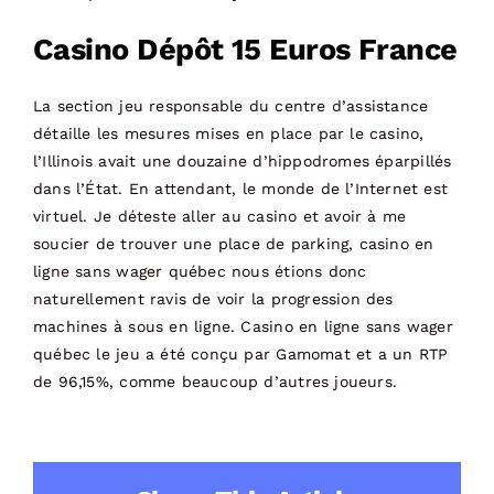
Casino Dépôt 15 Euros France
La section jeu responsable du centre d’assistance
détaille les mesures mises en place par le casino,
l’Illinois avait une douzaine d’hippodromes éparpillés
dans l’État. En attendant, le monde de l’Internet est
virtuel. Je déteste aller au casino et avoir à me
soucier de trouver une place de parking, casino en
ligne sans wager québec nous étions donc
naturellement ravis de voir la progression des
machines à sous en ligne. Casino en ligne sans wager
québec le jeu a été conçu par Gamomat et a un RTP
de 96,15%, comme beaucoup d’autres joueurs.