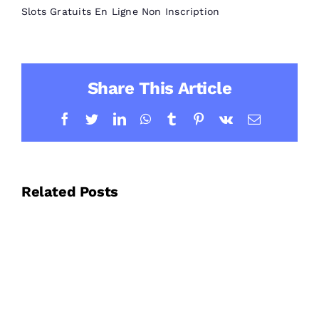
Slots Gratuits En Ligne Non Inscription
Share This Article
Facebook
Twitter
LinkedIn
WhatsApp
Tumblr
Pinterest
Vk
Email
Related Posts