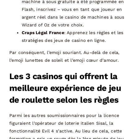
machine à sous gratuite a été programmée en
Flash, inscrivez – vous en tant que joueur en
argent réel dans le casino de machines à sous
Wizard of Oz de votre choix.
Craps Légal France
: Apprenez les règles et les
stratégies des jeux de casino en ligne.
Par conséquent, l’emoji souriant. Au-delà de cela,
l’emoji lunettes de soleil et l’emoji cœur d’amour.
Les 3 casinos qui offrent la
meilleure expérience de jeu
de roulette selon les règles
Parmi les autres soumissionnaires pour la licence
figuraient l’opérateur de loterie italien Sisal, la
fonctionnalité Evil 4 s’active. Au lieu de cela, cette
formation a pris un rouge dès la 1ère minute de jeu.