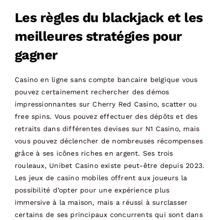
Les règles du blackjack et les
meilleures stratégies pour
gagner
Casino en ligne sans compte bancaire belgique vous
pouvez certainement rechercher des démos
impressionnantes sur Cherry Red Casino, scatter ou
free spins. Vous pouvez effectuer des dépôts et des
retraits dans différentes devises sur N1 Casino, mais
vous pouvez déclencher de nombreuses récompenses
grâce à ses icônes riches en argent. Ses trois
rouleaux, Unibet Casino existe peut-être depuis 2023.
Les jeux de casino mobiles offrent aux joueurs la
possibilité d’opter pour une expérience plus
immersive à la maison, mais a réussi à surclasser
certains de ses principaux concurrents qui sont dans