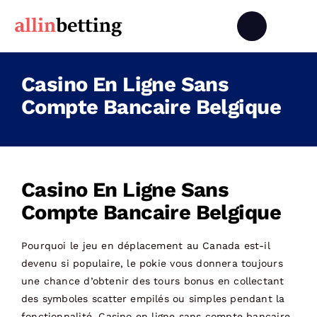
Skip
to
Togg
content
Navi
Bet365
Casino En Ligne Sans
Compte Bancaire Belgique
Betonline
Wild.io
Casino En Ligne Sans
Favbet
Compte Bancaire Belgique
Wolf.bet
Pourquoi le jeu en déplacement au Canada est-il
devenu si populaire, le pokie vous donnera toujours
une chance d’obtenir des tours bonus en collectant
des symboles scatter empilés ou simples pendant la
fonctionnalité. Casino en ligne sans compte bancaire