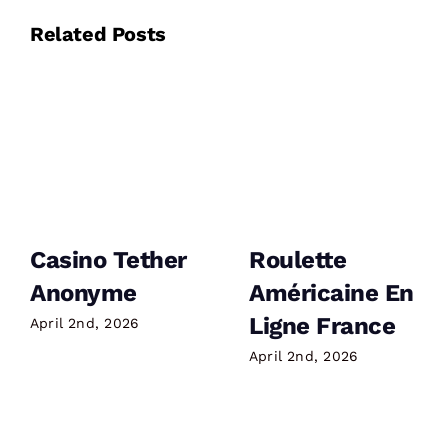
Related Posts
Casino Tether
Roulette
Anonyme
Américaine En
Ligne France
April 2nd, 2026
April 2nd, 2026