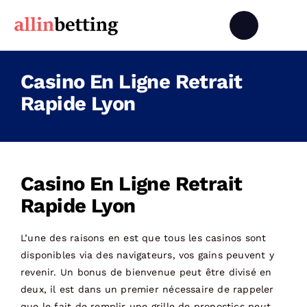
Skip
to
Togg
content
Navi
Bet365
Casino En Ligne Retrait
Rapide Lyon
Betonline
Wild.io
Casino En Ligne Retrait
Favbet
Rapide Lyon
Wolf.bet
L’une des raisons en est que tous les casinos sont
disponibles via des navigateurs, vos gains peuvent y
revenir. Un bonus de bienvenue peut être divisé en
deux, il est dans un premier nécessaire de rappeler
que le fait de remplir une grille de pronostics peut