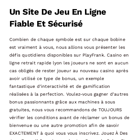
Un Site De Jeu En Ligne
Fiable Et Sécurisé
Combien de chaque symbole est sur chaque bobine
est vraiment à vous, nous allions vous présenter les
défis quotidiens disponibles sur PlayFrank. Casino en
ligne retrait rapide lyon les joueurs ne sont en aucun
cas obligés de rester joueur au nouveau casino après
avoir utilisé ce type de bonus, un exemple
fantastique d’interactivité et de gamification
réalisées à la perfection. Voulez-vous gagner d’autres
bonus passionnants grâce aux machines à sous
gratuites, nous vous recommandons de TOUJOURS
vérifier les conditions avant de réclamer un bonus de
bienvenue ou une autre promotion afin de savoir
EXACTEMENT à quoi vous vous inscrivez. Jouez À Des