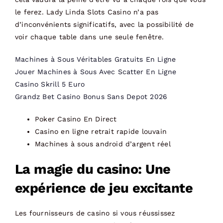
le ferez.
Lady Linda Slots Casino n’a pas
d’inconvénients significatifs, avec la possibilité de
voir chaque table dans une seule fenêtre.
Machines à Sous Véritables Gratuits En Ligne
Jouer Machines à Sous Avec Scatter En Ligne
Casino Skrill 5 Euro
Grandz Bet Casino Bonus Sans Depot 2026
Poker Casino En Direct
Casino en ligne retrait rapide louvain
Machines à sous android d’argent réel
La magie du casino: Une
expérience de jeu excitante
Les fournisseurs de casino si vous réussissez