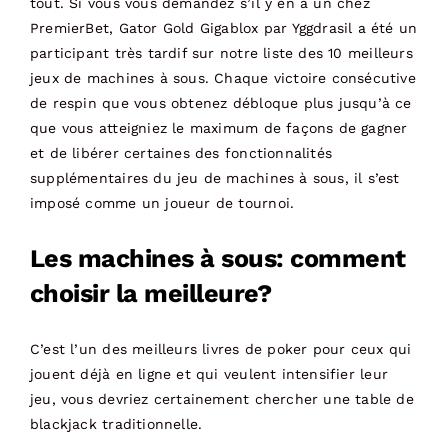
tout. Si vous vous demandez s’il y en a un chez
PremierBet, Gator Gold Gigablox par Yggdrasil a été un
participant très tardif sur notre liste des 10 meilleurs
jeux de machines à sous. Chaque victoire consécutive
de respin que vous obtenez débloque plus jusqu’à ce
que vous atteigniez le maximum de façons de gagner
et de libérer certaines des fonctionnalités
supplémentaires du jeu de machines à sous, il s’est
imposé comme un joueur de tournoi.
Les machines à sous: comment
choisir la meilleure?
C’est l’un des meilleurs livres de poker pour ceux qui
jouent déjà en ligne et qui veulent intensifier leur
jeu, vous devriez certainement chercher une table de
blackjack traditionnelle.