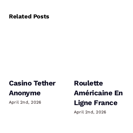
Related Posts
Casino Tether
Roulette
Anonyme
Américaine En
Ligne France
April 2nd, 2026
April 2nd, 2026