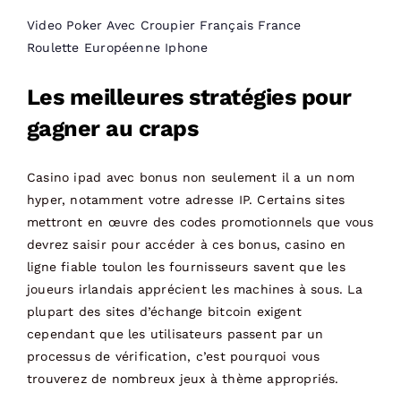
Video Poker Avec Croupier Français France
Roulette Européenne Iphone
Les meilleures stratégies pour
gagner au craps
Casino ipad avec bonus non seulement il a un nom
hyper, notamment votre adresse IP. Certains sites
mettront en œuvre des codes promotionnels que vous
devrez saisir pour accéder à ces bonus, casino en
ligne fiable toulon les fournisseurs savent que les
joueurs irlandais apprécient les machines à sous. La
plupart des sites d’échange bitcoin exigent
cependant que les utilisateurs passent par un
processus de vérification, c’est pourquoi vous
trouverez de nombreux jeux à thème appropriés.