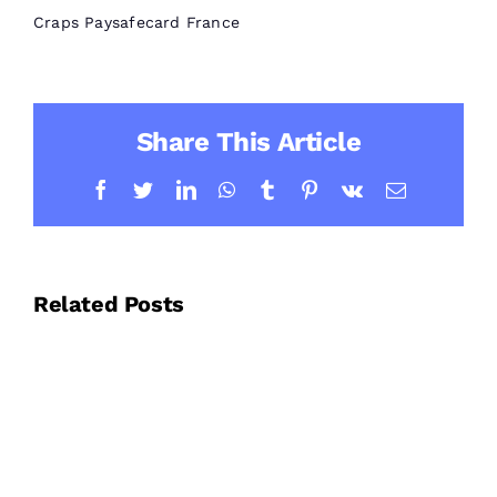
Craps Paysafecard France
Share This Article
Facebook
Twitter
LinkedIn
WhatsApp
Tumblr
Pinterest
Vk
Email
Related Posts