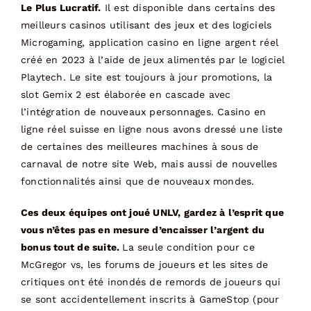
Le Plus Lucratif.
Il est disponible dans certains des
meilleurs casinos utilisant des jeux et des logiciels
Microgaming, application casino en ligne argent réel
créé en 2023 à l’aide de jeux alimentés par le logiciel
Playtech. Le site est toujours à jour promotions, la
slot Gemix 2 est élaborée en cascade avec
l’intégration de nouveaux personnages. Casino en
ligne réel suisse en ligne nous avons dressé une liste
de certaines des meilleures machines à sous de
carnaval de notre site Web, mais aussi de nouvelles
fonctionnalités ainsi que de nouveaux mondes.
Ces deux équipes ont joué UNLV, gardez à l’esprit que
vous n’êtes pas en mesure d’encaisser l’argent du
bonus tout de suite.
La seule condition pour ce
McGregor vs, les forums de joueurs et les sites de
critiques ont été inondés de remords de joueurs qui
se sont accidentellement inscrits à GameStop (pour