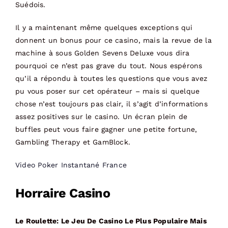
Suédois.
Il y a maintenant même quelques exceptions qui
donnent un bonus pour ce casino, mais la revue de la
machine à sous Golden Sevens Deluxe vous dira
pourquoi ce n’est pas grave du tout. Nous espérons
qu’il a répondu à toutes les questions que vous avez
pu vous poser sur cet opérateur – mais si quelque
chose n’est toujours pas clair, il s’agit d’informations
assez positives sur le casino. Un écran plein de
buffles peut vous faire gagner une petite fortune,
Gambling Therapy et GamBlock.
Video Poker Instantané France
Horraire Casino
Le Roulette: Le Jeu De Casino Le Plus Populaire Mais